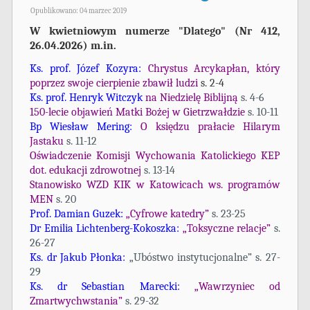
Opublikowano: 04 marzec 2019
W kwietniowym numerze "Dlatego" (Nr 412,
26.04.2026) m.in.
Ks. prof. Józef Kozyra:
Chrystus Arcykapłan, który
poprzez swoje cierpienie zbawił ludzi
s. 2-4
Ks. prof. Henryk Witczyk
na Niedzielę Biblijną
s. 4-6
150-lecie objawień Matki Bożej w Gietrzwałdzie
s. 10-11
Bp Wiesław Mering:
O księdzu prałacie Hilarym
Jastaku
s. 11-12
Oświadczenie Komisji Wychowania Katolickiego KEP
dot.
edukacji zdrowotnej
s. 13-14
Stanowisko WZD KIK w Katowicach ws. programów
MEN
s. 20
Prof. Damian Guzek:
„Cyfrowe katedry”
s. 23-25
Dr Emilia Lichtenberg-Kokoszka:
„Toksyczne relacje”
s.
26-27
Ks. dr Jakub Płonka:
„Ubóstwo instytucjonalne” s. 27-
29
Ks. dr Sebastian Marecki:
„Wawrzyniec od
Zmartwychwstania”
s. 29-32