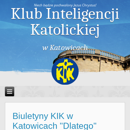
Niech będzie pochwalony Jezus Chrystus!
Klub Inteligencji
Katolickiej
w Katowicach
Biuletyny KIK w
Katowicach "Dlatego"