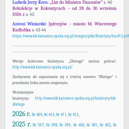
Ludwik Jerzy Kern:
„List do Ministra Finansów”
s. 40
Rekolekcje w Kokoszycach – od 28 do 30 września
2026 r.
s. 42.
Antoni Winiarski:
Jędrzejów – miasto bł. Wincentego
Kadłubka
s. 43-44
https://www.kik.katowice.opoka.org.pl/images/pliki/Biuletyny/biu412.pd
------------------------------------------------------------------------
----------------------------------------------------
Wersje kolorowe biuletynu „Dlatego” można pobrać:
http://www.kik.katowice.opoka.org.pl/
Zachęcamy do zapoznania się z treścią numeru "Dlatego" i
przesłania linku swoim znajomym.
Wcześniejsze
biuletyny:
http://www.kik.katowice.opoka.org.pl/biuletyny-kik-
dlatego
2026 r.
Nr 409
Nr 410
Nr 411
Nr 412
,
,
,
,
2025 r.
Nr 397
Nr 398
Nr 399
Nr 400
Nr 401
Nr 402
Nr
,
,
,
,
,
,