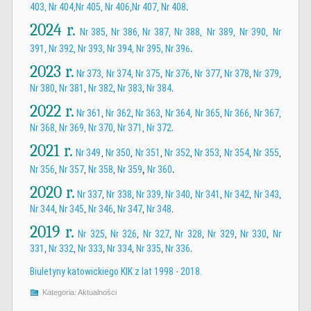
.
403
Nr 404
Nr 405
Nr 406
Nr 407
Nr 408
,
,
,
,
,
2024 r.
Nr 385
Nr 386
Nr 387
Nr 388
Nr 389
Nr 390
Nr
,
,
,
,
,
,
.
391
Nr 392
Nr 393
Nr 394
Nr 395
Nr 39
,
,
,
,
,
6
2023 r.
Nr 373
Nr 374
Nr 375
,
Nr 376
,
Nr 377
,
Nr 378
,
Nr 379
,
,
,
Nr 380
,
Nr 381
,
Nr 382
,
Nr 383
,
Nr 384
.
2022 r.
Nr 361
,
Nr 362
,
Nr 363
,
Nr 364
Nr 365
Nr 366
Nr 367
,
,
,
,
Nr 368
Nr 369
Nr 370
Nr 371
Nr 372
,
,
,
,
.
2021 r.
Nr 349
Nr 350
Nr 351
Nr 352
Nr 353
Nr 354
Nr 355
,
,
,
,
,
,
,
,
.
Nr 356
Nr 357
Nr 358
Nr 359
Nr 360
,
,
,
2020 r.
Nr 337
,
Nr 338
,
Nr 339
,
Nr 340
,
Nr 341
,
Nr 342
,
Nr 343
,
Nr 344
,
Nr 345
,
Nr 346
,
Nr 347
,
Nr 348
.
2019 r.
Nr 325
,
Nr 326
,
Nr 327
,
Nr 328
,
Nr 329
,
Nr 330
,
Nr
331
,
Nr 332
,
Nr 333
,
Nr 334
,
Nr 335
,
Nr 336
.
Biuletyny katowickiego KIK z lat 1998 - 2018.
Kategoria:
Aktualności