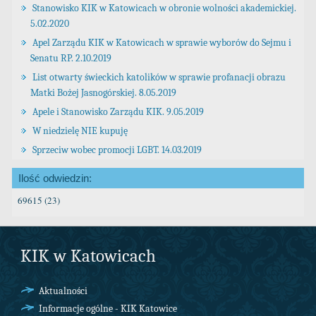
Stanowisko KIK w Katowicach w obronie wolności akademickiej.
5.02.2020
Apel Zarządu KIK w Katowicach w sprawie wyborów do Sejmu i
Senatu RP. 2.10.2019
List otwarty świeckich katolików w sprawie profanacji obrazu
Matki Bożej Jasnogórskiej. 8.05.2019
Apele i Stanowisko Zarządu KIK. 9.05.2019
W niedzielę NIE kupuję
Sprzeciw wobec promocji LGBT. 14.03.2019
Ilość odwiedzin:
69615 (23)
KIK w Katowicach
Aktualności
Informacje ogólne - KIK Katowice