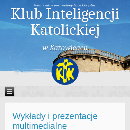
Niech będzie pochwalony Jezus Chrystus!
Klub Inteligencji
Katolickiej
w Katowicach
Wykłady i prezentacje
multimedialne