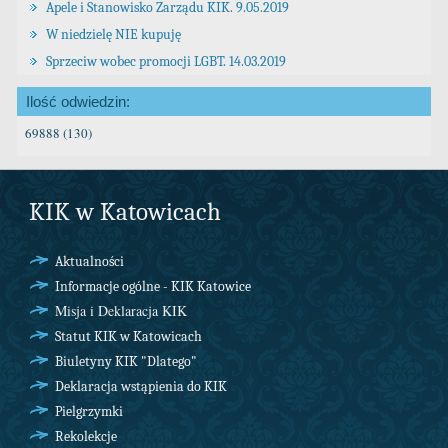
Apele i Stanowisko Zarządu KIK. 9.05.2019
W niedzielę NIE kupuję
Sprzeciw wobec promocji LGBT. 14.03.2019
Ilość odwiedzin:
69888 (130)
KIK w Katowicach
Aktualności
Informacje ogólne - KIK Katowice
Misja i Deklaracja KIK
Statut KIK w Katowicach
Biuletyny KIK "Dlatego"
Deklaracja wstąpienia do KIK
Pielgrzymki
Rekolekcje