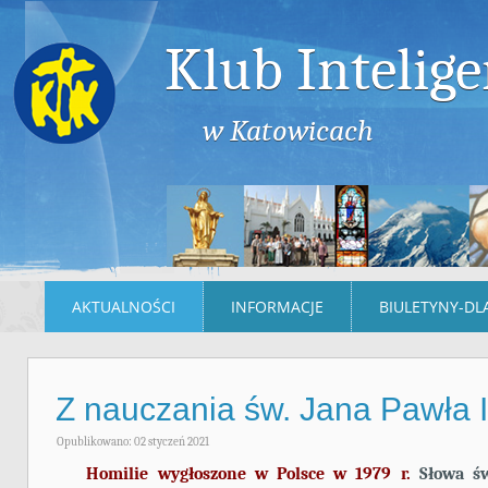
Klub Intelige
w Katowicach
AKTUALNOŚCI
INFORMACJE
BIULETYNY-DL
Z nauczania św. Jana Pawła I
Opublikowano: 02 styczeń 2021
Homilie wygłoszone w Polsce w 1979 r.
Słowa św