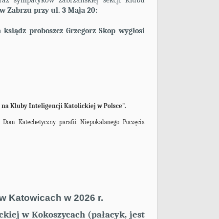
az sympatyków zabrzańskiej sekcji Klubu
w Zabrzu przy ul. 3 Maja 20:
m
ksiądz proboszcz Grzegorz Skop wygłosi
a Kluby Inteligencji Katolickiej w Polsce".
y Dom Katechetyczny parafii Niepokalanego Poczęcia
j w Katowicach w 2026 r.
iej w Kokoszycach (pałacyk, jest