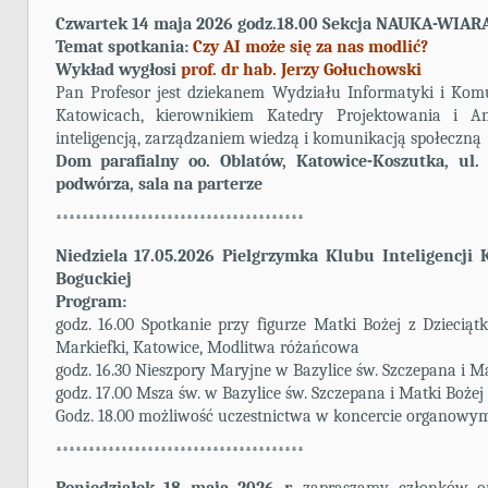
Czwartek 14 maja 2026 godz.18.00 Sekcja NAUKA-WIAR
Temat spotkania:
Czy AI może się za nas modlić?
Wykład wygłosi
prof. dr hab. Jerzy Gołuchowski
Pan Profesor jest dziekanem Wydziału Informatyki i Ko
Katowicach, kierownikiem Katedry Projektowania i An
inteligencją, zarządzaniem wiedzą i komunikacją społeczną
Dom parafialny oo. Oblatów, Katowice-Koszutka, ul
podwórza, sala na parterze
**************************************
Niedziela 17.05.2026 Pielgrzymka Klubu Inteligencji 
Boguckiej
Program:
godz. 16.00 Spotkanie przy figurze Matki Bożej z Dzieciąt
Markiefki, Katowice, Modlitwa różańcowa
godz. 16.30 Nieszpory Maryjne w Bazylice św. Szczepana i M
godz. 17.00 Msza św. w Bazylice św. Szczepana i Matki Boże
Godz. 18.00 możliwość uczestnictwa w koncercie organowym
**************************************