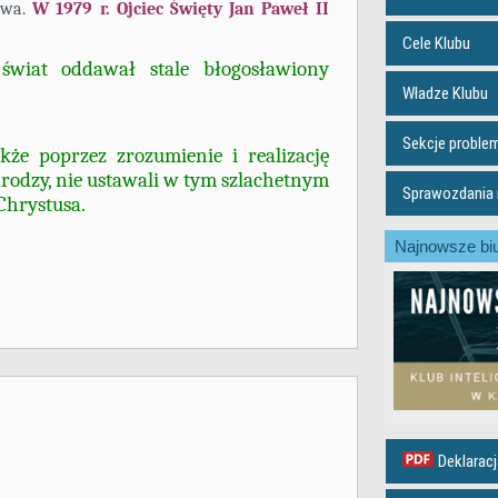
owa.
W 1979 r. Ojciec Święty Jan Paweł II
Cele Klubu
świat oddawał stale błogosławiony
Władze Klubu
Sekcje probl
że poprzez zrozumienie i realizację
 drodzy, nie ustawali w tym szlachetnym
Sprawozdania m
Chrystusa.
Najnowsze biu
Deklaracj