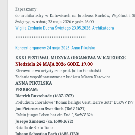
Zapraszamy:
do archikatedry w Katowicach na Jubileusz Ruchów, Wspólnot i St
Świętego, w sobotę 23 maja 2026 r. godz. 16.00
Wigilia Zesłania Ducha Świętego 23.05.2026. Archikatedra
***************************************
Koncert organowy 24 maja 2026. Anna Pikulska
XXXI FESTIWAL MUZYKA ORGANOWA W KATEDRZE
Niedziela 24 MAJA 2026 GODZ. 19.00
Kierownictwo artystyczne:prof. Julian Gembalski
Zadanie współfinansowane z budżetu Miasta Katowice
ANNA PIKULSKA
PROGRAM:
Dietrich Buxtehude (1637-1707)
Preludium chorałowe "Komm heiliger Geist, Herre Gott" BuxWV 199
Jan Pieterszoon Sweelinck (1562-1621
)
"Mein junges Leben hat ein End ", SwWV 324
Jusepe Ximénez (ca. 1600-1672)
Batalla de Sexto Tono
Johann Sebastian Bach (1685-1750)