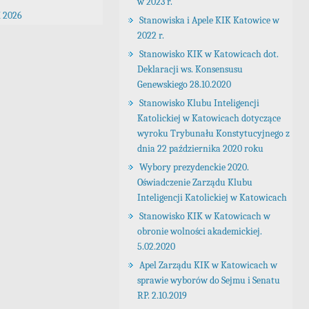
w 2023 r.
 2026
Stanowiska i Apele KIK Katowice w
2022 r.
Stanowisko KIK w Katowicach dot.
Deklaracji ws. Konsensusu
Genewskiego 28.10.2020
Stanowisko Klubu Inteligencji
Katolickiej w Katowicach dotyczące
wyroku Trybunału Konstytucyjnego z
dnia 22 października 2020 roku
Wybory prezydenckie 2020.
Oświadczenie Zarządu Klubu
Inteligencji Katolickiej w Katowicach
Stanowisko KIK w Katowicach w
obronie wolności akademickiej.
5.02.2020
Apel Zarządu KIK w Katowicach w
sprawie wyborów do Sejmu i Senatu
RP. 2.10.2019