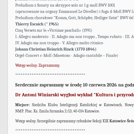
Preludium z Sonaty na skrzypce solo nr 1 g-moll BWV 1001
(opracowanie na organy Emmanuel Le Divellec) i fuga d-Moll BWV 5
Preludium chorałowe "Komm, Gott, Schöpfer, Heiliger Geist" BWV 66
Thierry Escaich (* 1965)
Cinq Versets sur le «Victimæ paschali» (1991)
I. Allegro moderato - II. Adagio ma non troppo , Tempo rubato - III. Al
IV. Adagio ma non troppo - V. Allegro molto ritmico
Johann Christian Heinrich Rinck (1770-1846)
Orgel-Concert c-Moll (Maestoso - Adagio cantabile – Finale)
Wstęp wolny. Zapraszamy.
***************************************
Serdecznie zapraszamy w środę 10 czerwca 2026 na godz
Dr Antoni Winiarski wygłosi wykład "Kultura i przyrod
Miejsce:
Siedziba Klubu Inteligencji Katolickiej w Katowicach. Now
NMP. Plac. Ks. Emila Szramka 2/13; 40-014 Katowice.
Wstęp wolny. Szczególnie zapraszamy członków Sekcji KIK
Katowice-Śró
***************************************