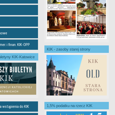
emowe
er. i finan. KIK-OPP
KIK - zasoby starej strony
letyny KIK-Katowice
1,5% podatku na rzecz KIK
a wstąpienia do KIK