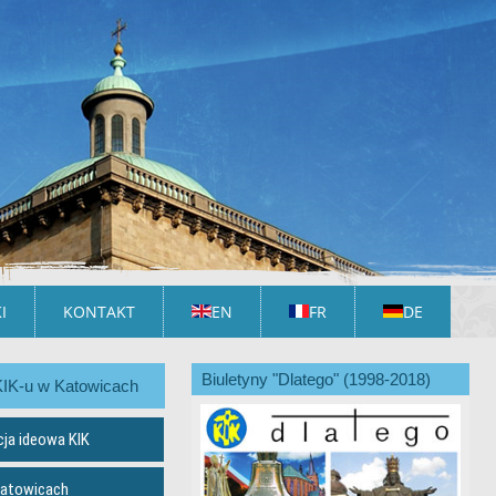
I
KONTAKT
EN
FR
DE
Biuletyny "Dlatego" (1998-2018)
KIK-u w Katowicach
cja ideowa KIK
Katowicach