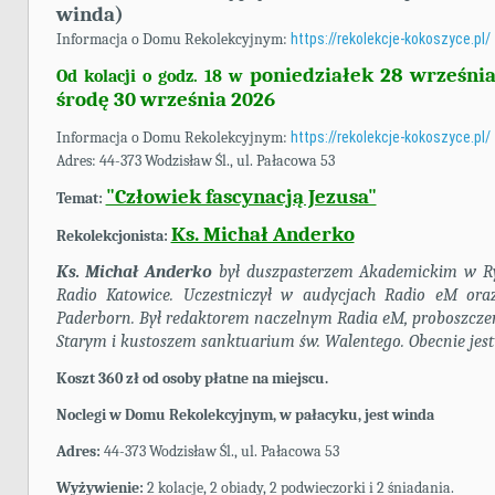
winda)
Informacja o Domu Rekolekcyjnym:
https://rekolekcje-kokoszyce.pl/
poniedziałek 28 września
Od kolacji o godz. 18 w
środę 30 września 2026
Informacja o Domu Rekolekcyjnym:
https://rekolekcje-kokoszyce.pl/
Adres: 44-373 Wodzisław Śl., ul. Pałacowa 53
"Człowiek fascynacją Jezusa"
Temat:
Ks. Michał Anderko
Rekolekcjonista:
Ks. Michał Anderko
był duszpasterzem Akademickim w Ry
Radio Katowice. Uczestniczył w audycjach Radio eM ora
Paderborn. Był redaktorem naczelnym Radia eM, proboszczem
Starym i kustoszem sanktuarium św. Walentego. Obecnie jest
Koszt 360 zł od osoby płatne na miejscu.
Noclegi
w Domu Rekolekcyjnym, w pałacyku, jest winda
Adres:
44-373 Wodzisław Śl., ul. Pałacowa 53
Wyżywienie:
2 kolacje, 2 obiady, 2 podwieczorki i 2 śniadania.