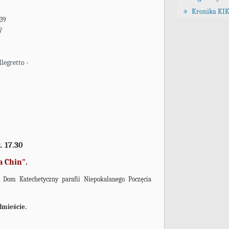
Kronika KIK
39
7
legretto -
. 17.30
a Chin".
y Dom Katechetyczny parafii Niepokalanego Poczęcia
dmieście.