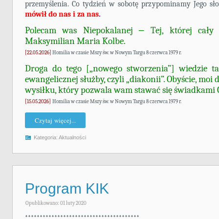
przemyślenia. Co tydzień w sobotę przypominamy Jego sł
mówił
do nas i za nas
.
Polecam was Niepokalanej ‒ Tej, której cały 
Maksymilian Maria Kolbe.
[22.05.2026]
Homilia w czasie Mszy św. w Nowym Targu 8 czerwca 1979 r.
Droga do tego [„nowego stworzenia”] wiedzie tak
ewangelicznej służby, czyli „diakonii”. Obyście, moi
wysiłku, który pozwala wam stawać się świadkami 
[15.05.2026]
Homilia w czasie Mszy św. w Nowym Targu 8 czerwca 1979 r.
Czytaj więcej...
Kategoria:
Aktualności
Program KIK
Opublikowano: 01 luty 2020
***************************************