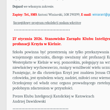
Dojazd
we własnym zakresie.
Zapisy: Tel., SMS
Antoni Winiarski, 508 290199,
E-mail
:
winiarant@g
Szczegółowy program rekolekcji podam wkrótce
**************************************
27 stycznia 2026. Stanowisko Zarządu Klubu Intelige
profanacji Krzyża w Kielnie.
Szkoła powinna być przestrzenią nie tylko przekazywania
wzajemnego szacunku, dlatego uważamy akt profanacji K
Westerplatte w Kielnie w woj. pomorskim, polegający na wr
niewłaściwy wychowawczo, raniący wrażliwość wielu ucznió
Pamiętając, że dla chrześcijan Krzyż jest znakiem Jezusa C
człowieka, jest symbolem wiary, nadziei, miłości oraz wierno
Oczekujemy od władz oraz organu prowadzącego rzetelny
podobnym zdarzeniom w przyszłości.
Prezes Klubu Inteligencji Katolickiej w Katowicach
Andrzej Dawidowski
**************************************