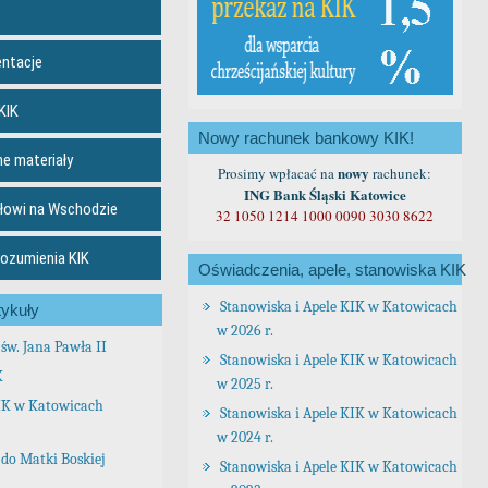
entacje
KIK
Nowy rachunek bankowy KIK!
ne materiały
nowy
Prosimy wpłacać na
rachunek:
ING Bank Śląski Katowice
łowi na Wschodzie
32 1050 1214 1000 0090 3030 8622
rozumienia KIK
Oświadczenia, apele, stanowiska KIK
Stanowiska i Apele KIK w Katowicach
ykuły
w 2026 r.
św. Jana Pawła II
Stanowiska i Apele KIK w Katowicach
K
w 2025 r.
IK w Katowicach
Stanowiska i Apele KIK w Katowicach
w 2024 r.
do Matki Boskiej
Stanowiska i Apele KIK w Katowicach