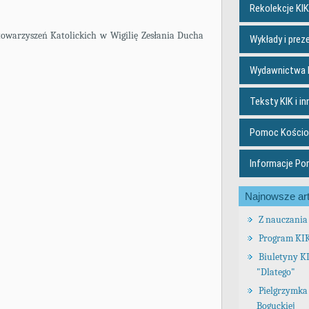
Rekolekcje KIK
owarzyszeń Katolickich w Wigilię Zesłania Ducha
Wykłady i prez
Wydawnictwa 
Teksty KIK i in
Pomoc Kościo
Informacje Po
Najnowsze art
Z nauczania 
Program KI
Biuletyny K
"Dlatego"
Pielgrzymka 
Boguckiej