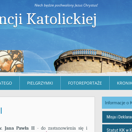
Niech będzie pochwalony Jezus Chrystus!
ncji Katolickiej
ATEGO
PIELGRZYMKI
FOTOREPORTAŻE
KRONIK
Informacje o 
I
Misja i Deklara
. Jana Pawła II
- do zastanowienia się i
Statut KIK w 