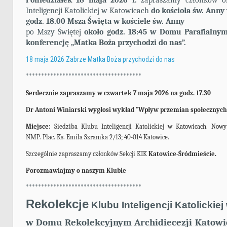
Poniedziałek 18 maja 2026 r.
zapraszamy członków or
Inteligencji Katolickiej w Katowicach
do kościoła św. Anny 
godz. 18.00 Msza Święta w kościele św. Anny
po Mszy Świętej
około godz. 18:45 w Domu Parafialny
konferencję „Matka Boża przychodzi do nas”.
18 maja 2026 Zabrze Matka Boża przychodzi do nas
**************************************
Serdecznie zapraszamy w czwartek 7 maja 2026 na godz. 17.30
Dr Antoni Winiarski wygłosi wykład "Wpływ przemian społecznych n
Miejsce:
Siedziba Klubu Inteligencji Katolickiej w Katowicach. Now
NMP. Plac. Ks. Emila Szramka 2/13; 40-014 Katowice.
Szczególnie zapraszamy członków Sekcji KIK
Katowice-Śródmieście.
Porozmawiajmy o naszym Klubie
**************************************
Rekolekcje
Klubu Inteligencji Katolickie
w Domu Rekolekcyjnym Archidiecezji Katowick