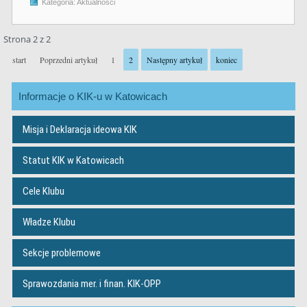
Kategoria:
Aktualności
Strona 2 z 2
start
Poprzedni artykuł
1
2
Następny artykuł
koniec
Informacje o KIK-u w Katowicach
Misja i Deklaracja ideowa KIK
Statut KIK w Katowicach
Cele Klubu
Władze Klubu
Sekcje problemowe
Sprawozdania mer. i finan. KIK-OPP