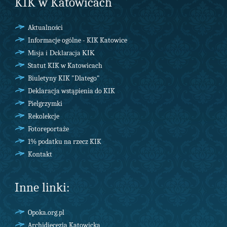
KIK w Katowicach
Aktualności
Informacje ogólne - KIK Katowice
Misja i Deklaracja KIK
Statut KIK w Katowicach
Biuletyny KIK "Dlatego"
Deklaracja wstąpienia do KIK
Pielgrzymki
Rekolekcje
Fotoreportaże
1% podatku na rzecz KIK
Kontakt
Inne linki:
Opoka.org.pl
Archidiecezja Katowicka