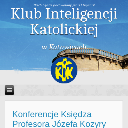
Niech będzie pochwalony Jezus Chrystus!
Klub Inteligencji
Katolickiej
w Katowicach
Konferencje Księdza
Profesora Józefa Kozyry