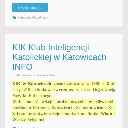
Czytaj więcej...
Kategoria:
Aktualności
KIK Klub Inteligencji
Katolickiej w Katowicach
INFO
Opublikowano: 06 wrzesień 2024
KIK w Katowicach
został założony w 1980 r. Klub
liczy 218 członków zwyczajnych i jest Organizacją
Pożytku Publicznego.
Klub ma 7 sekcji problemowych w Gliwicach,
Łaziskach Górnych, Katowicach, Siemianowicach Śl. i
Zabrzu oraz dwie sekcje tematyczne: Nauka-Wiara i
Wiedzy Religijnej.