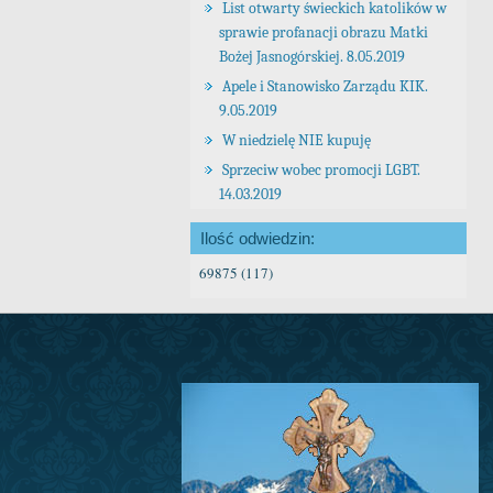
List otwarty świeckich katolików w
sprawie profanacji obrazu Matki
Bożej Jasnogórskiej. 8.05.2019
Apele i Stanowisko Zarządu KIK.
9.05.2019
W niedzielę NIE kupuję
Sprzeciw wobec promocji LGBT.
14.03.2019
Ilość odwiedzin:
69875 (117)