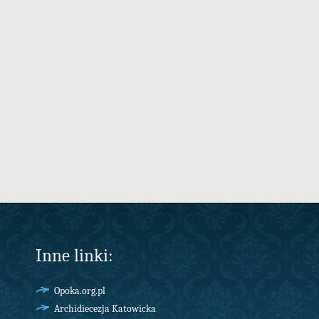
Inne linki:
Opoka.org.pl
Archidiecezja Katowicka