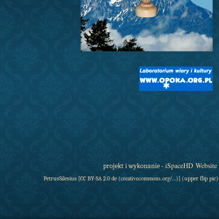
iSpaceHD Website
projekt i wykonanie -
creativecommons
.org/...
PetrusSilesius [CC BY-SA 2.0 de (
)] (upper flip pic)