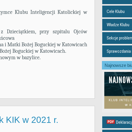
Cele Klubu
ymce Klubu Inteligencji Katolickiej w
Władze Klubu
z Dzieciątkiem, przy szpitalu Ojców
żańcowa
Sekcje probl
na i Matki Bożej Boguckiej w Katowicach
 Bożej Boguckiej w Katowicach.
Sprawozdania m
anowym w bazylice.
Najnowsze biu
 KIK w 2021 r.
Deklaracj