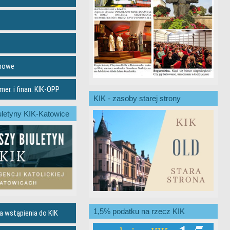
emowe
er. i finan. KIK-OPP
KIK - zasoby starej strony
letyny KIK-Katowice
1,5% podatku na rzecz KIK
a wstąpienia do KIK