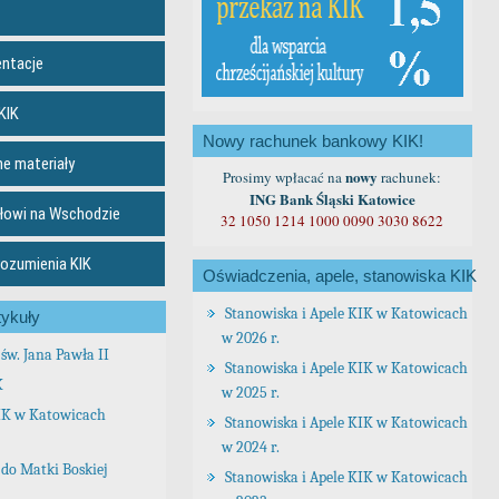
entacje
KIK
Nowy rachunek bankowy KIK!
ne materiały
nowy
Prosimy wpłacać na
rachunek:
ING Bank Śląski Katowice
łowi na Wschodzie
32 1050 1214 1000 0090 3030 8622
rozumienia KIK
Oświadczenia, apele, stanowiska KIK
Stanowiska i Apele KIK w Katowicach
ykuły
w 2026 r.
św. Jana Pawła II
Stanowiska i Apele KIK w Katowicach
K
w 2025 r.
IK w Katowicach
Stanowiska i Apele KIK w Katowicach
w 2024 r.
do Matki Boskiej
Stanowiska i Apele KIK w Katowicach