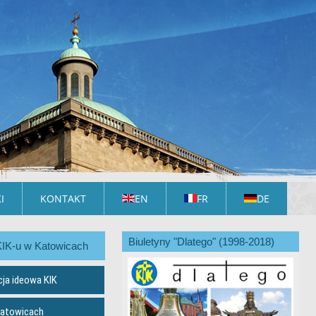
I
KONTAKT
EN
FR
DE
Biuletyny "Dlatego" (1998-2018)
KIK-u w Katowicach
cja ideowa KIK
Katowicach