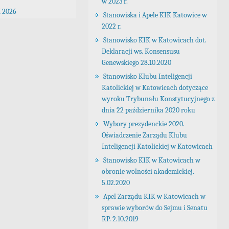
w 2023 r.
 2026
Stanowiska i Apele KIK Katowice w
2022 r.
Stanowisko KIK w Katowicach dot.
Deklaracji ws. Konsensusu
Genewskiego 28.10.2020
Stanowisko Klubu Inteligencji
Katolickiej w Katowicach dotyczące
wyroku Trybunału Konstytucyjnego z
dnia 22 października 2020 roku
Wybory prezydenckie 2020.
Oświadczenie Zarządu Klubu
Inteligencji Katolickiej w Katowicach
Stanowisko KIK w Katowicach w
obronie wolności akademickiej.
5.02.2020
Apel Zarządu KIK w Katowicach w
sprawie wyborów do Sejmu i Senatu
RP. 2.10.2019