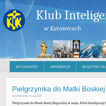
Klub Intelige
w Katowicach
AKTUALNOŚCI
INFORMACJE
BIULETYNY-DL
Pielgrzymka do Matki Boskiej
Opublikowano: 06 maj 2019
Pielgrzymki do Matki Bożej Boguckiej w maju. Klub Inteligencji 