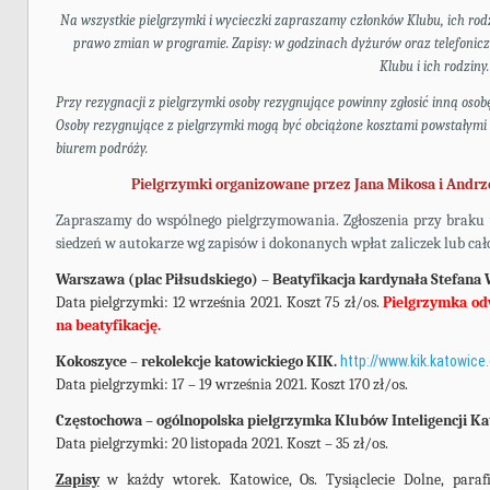
Na wszystkie pielgrzymki i wycieczki zapraszamy członków Klubu, ich ro
prawo zmian w programie.
Zapisy: w godzinach dyżurów oraz telefonic
Klubu i ich rodziny.
Przy rezygnacji z pielgrzymki osoby rezygnujące powinny zgłosić inną osob
Osoby rezygnujące z pielgrzymki mogą być obciążone kosztami powstałymi
biurem podróży.
Pielgrzymki organizowane przez Jana Mikosa i Andrze
Zapraszamy do wspólnego pielgrzymowania. Zgłoszenia przy braku 
siedzeń w autokarze wg zapisów i dokonanych wpłat zaliczek lub cało
Warszawa (plac Piłsudskiego) – Beatyfikacja kardynała Stefana
Data pielgrzymki: 12 września 2021. Koszt 75 zł/os.
Pielgrzymka od
na beatyfikację.
Kokoszyce – rekolekcje katowickiego KIK.
http://www.kik.katowice.
Data pielgrzymki: 17
–
19 września 2021. Koszt 170 zł/os.
Częstochowa – ogólnopolska pielgrzymka Klubów Inteligencji Kato
Data pielgrzymki: 20 listopada 2021. Koszt – 35 zł/os.
Zapisy
w każdy wtorek. Katowice, Os. Tysiąclecie Dolne, paraf