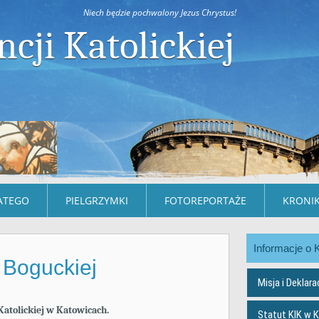
Niech będzie pochwalony Jezus Chrystus!
ncji Katolickiej
ATEGO
PIELGRZYMKI
FOTOREPORTAŻE
KRONIK
Informacje o 
 Boguckiej
Misja i Deklara
Katolickiej w Katowicach.
Statut KIK w 