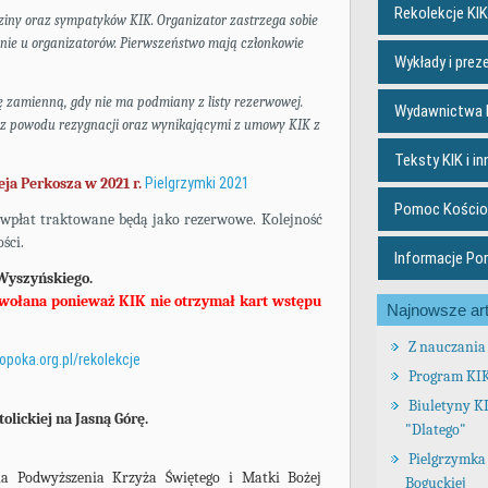
Rekolekcje KIK
dziny oraz sympatyków KIK.
Organizator zastrzega sobie
znie u organizatorów.
Pierwszeństwo mają członkowie
Wykłady i prez
ę zamienną, gdy nie ma podmiany z listy rezerwowej.
Wydawnictwa 
 z powodu rezygnacji oraz wynikającymi z umowy KIK z
Teksty KIK i in
ja Perkosza w 2021 r.
Pielgrzymki 2021
Pomoc Kościo
wpłat traktowane będą jako rezerwowe. Kolejność
ści.
Informacje Po
 Wyszyńskiego.
wołana ponieważ KIK nie otrzymał kart wstępu
Najnowsze art
Z nauczania 
opoka.org.pl/rekolekcje
Program KI
Biuletyny K
lickiej na Jasną Górę.
"Dlatego"
Pielgrzymka 
ia Podwyższenia Krzyża Świętego i Matki Bożej
Boguckiej