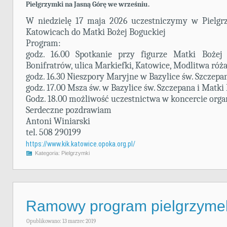
Pielgrzymki na Jasną Górę we wrześniu.
W niedzielę 17 maja 2026 uczestniczymy w Pielgrz
Katowicach do Matki Bożej Boguckiej
Program:
godz. 16.00 Spotkanie przy figurze Matki Bożej 
Bonifratrów, ulica Markiefki, Katowice, Modlitwa ró
godz. 16.30 Nieszpory Maryjne w Bazylice św. Szczepa
godz. 17.00 Msza św. w Bazylice św. Szczepana i Matki
Godz. 18.00 możliwość uczestnictwa w koncercie org
Serdeczne pozdrawiam
Antoni Winiarski
tel. 508 290199
https://www.kik.katowice.opoka.org.pl/
Kategoria:
Pielgrzymki
Ramowy program pielgrzymek
Opublikowano: 13 marzec 2019