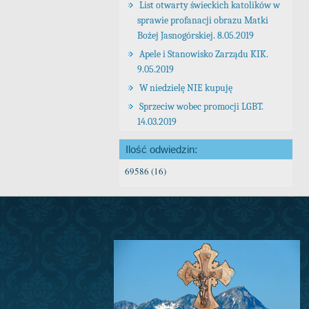
List otwarty świeckich katolików w
sprawie profanacji obrazu Matki
Bożej Jasnogórskiej. 8.05.2019
Apele i Stanowisko Zarządu KIK.
9.05.2019
W niedzielę NIE kupuję
Sprzeciw wobec promocji LGBT.
14.03.2019
Ilość odwiedzin:
69586 (16)