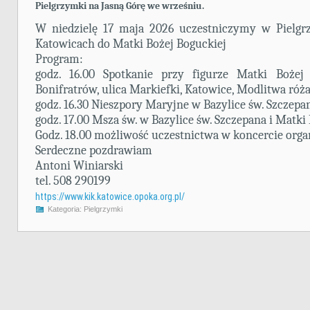
Pielgrzymki na Jasną Górę we wrześniu.
W niedzielę 17 maja 2026 uczestniczymy w Pielgrz
Katowicach do Matki Bożej Boguckiej
Program:
godz. 16.00 Spotkanie przy figurze Matki Bożej 
Bonifratrów, ulica Markiefki, Katowice, Modlitwa ró
godz. 16.30 Nieszpory Maryjne w Bazylice św. Szczepa
godz. 17.00 Msza św. w Bazylice św. Szczepana i Matki
Godz. 18.00 możliwość uczestnictwa w koncercie org
Serdeczne pozdrawiam
Antoni Winiarski
tel. 508 290199
https://www.kik.katowice.opoka.org.pl/
Kategoria:
Pielgrzymki