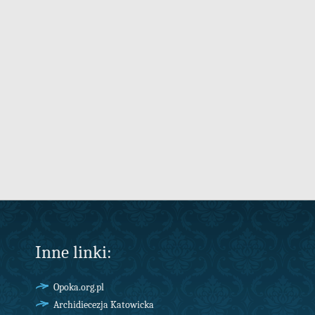
Inne linki:
Opoka.org.pl
Archidiecezja Katowicka