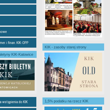
emowe
er. i finan. KIK-OPP
KIK - zasoby starej strony
letyny KIK-Katowice
1,5% podatku na rzecz KIK
a wstąpienia do KIK