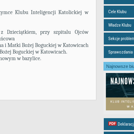
Cele Klubu
ymce Klubu Inteligencji Katolickiej w
Władze Klubu
z Dzieciątkiem, przy szpitalu Ojców
żańcowa
Sekcje probl
na i Matki Bożej Boguckiej w Katowicach
 Bożej Boguckiej w Katowicach.
Sprawozdania m
anowym w bazylice.
Najnowsze biu
Deklaracj