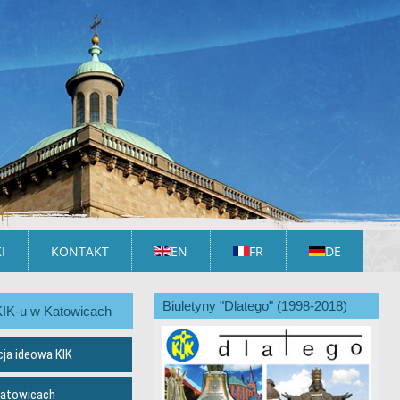
I
KONTAKT
EN
FR
DE
Biuletyny "Dlatego" (1998-2018)
KIK-u w Katowicach
cja ideowa KIK
Katowicach