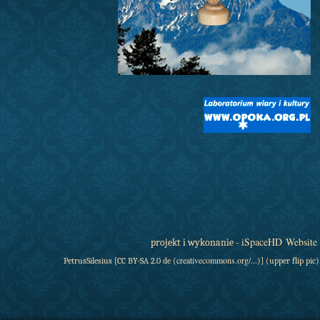
iSpaceHD Website
projekt i wykonanie -
creativecommons
.org/...
PetrusSilesius [CC BY-SA 2.0 de (
)] (upper flip pic)