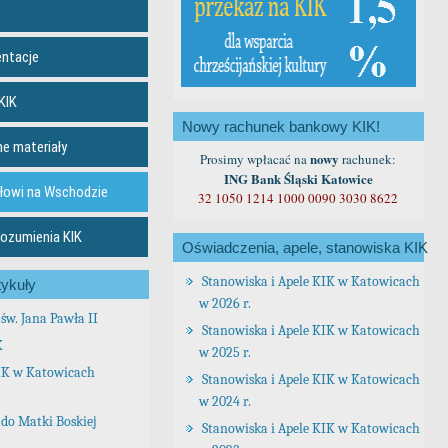
entacje
KIK
Nowy rachunek bankowy KIK!
ne materiały
nowy
Prosimy wpłacać na
rachunek:
ING Bank Śląski Katowice
łowi na Wschodzie
32 1050 1214 1000 0090 3030 8622
rozumienia KIK
Oświadczenia, apele, stanowiska KIK
Stanowiska i Apele KIK w Katowicach
ykuły
w 2026 r.
św. Jana Pawła II
Stanowiska i Apele KIK w Katowicach
K
w 2025 r.
IK w Katowicach
Stanowiska i Apele KIK w Katowicach
w 2024 r.
do Matki Boskiej
Stanowiska i Apele KIK w Katowicach