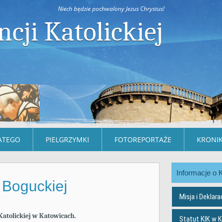
Niech będzie pochwalony Jezus Chrystus!
ncji Katolickiej
ATEGO
PIELGRZYMKI
FOTOREPORTAŻE
KRONIK
Informacje o 
 Boguckiej
Misja i Deklara
Katolickiej w Katowicach.
Statut KIK w 