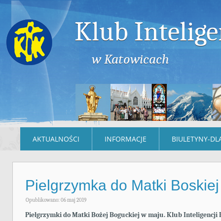
Klub Intelige
w Katowicach
AKTUALNOŚCI
INFORMACJE
BIULETYNY-DL
Pielgrzymka do Matki Boskiej
Opublikowano: 06 maj 2019
Pielgrzymki do Matki Bożej Boguckiej w maju. Klub Inteligencji 