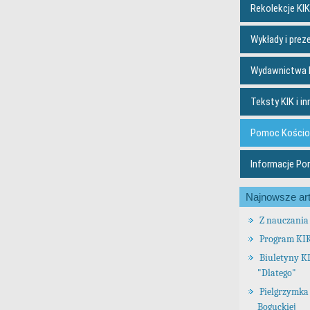
Rekolekcje KIK
Wykłady i prez
Wydawnictwa 
Teksty KIK i in
Pomoc Kościo
Informacje Po
Najnowsze art
Z nauczania 
Program KI
Biuletyny K
"Dlatego"
Pielgrzymka 
Boguckiej