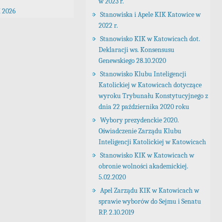
w 2023 r.
 2026
Stanowiska i Apele KIK Katowice w
2022 r.
Stanowisko KIK w Katowicach dot.
Deklaracji ws. Konsensusu
Genewskiego 28.10.2020
Stanowisko Klubu Inteligencji
Katolickiej w Katowicach dotyczące
wyroku Trybunału Konstytucyjnego z
dnia 22 października 2020 roku
Wybory prezydenckie 2020.
Oświadczenie Zarządu Klubu
Inteligencji Katolickiej w Katowicach
Stanowisko KIK w Katowicach w
obronie wolności akademickiej.
5.02.2020
Apel Zarządu KIK w Katowicach w
sprawie wyborów do Sejmu i Senatu
RP. 2.10.2019