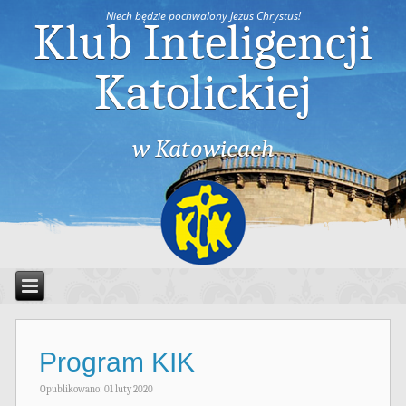
Niech będzie pochwalony Jezus Chrystus!
Klub Inteligencji
Katolickiej
w Katowicach
Program KIK
Opublikowano: 01 luty 2020