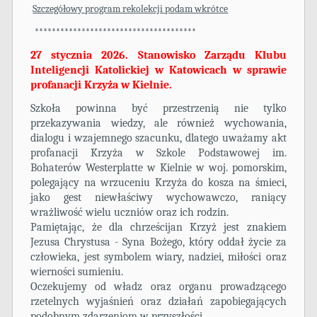
Szczegółowy program rekolekcji podam wkrótce
**************************************
27 stycznia 2026. Stanowisko Zarządu Klubu
Inteligencji Katolickiej w Katowicach w sprawie
profanacji Krzyża w Kielnie.
Szkoła powinna być przestrzenią nie tylko
przekazywania wiedzy, ale również wychowania,
dialogu i wzajemnego szacunku, dlatego uważamy akt
profanacji Krzyża w Szkole Podstawowej im.
Bohaterów Westerplatte w Kielnie w woj. pomorskim,
polegający na wrzuceniu Krzyża do kosza na śmieci,
jako gest niewłaściwy wychowawczo, raniący
wrażliwość wielu uczniów oraz ich rodzin.
Pamiętając, że dla chrześcijan Krzyż jest znakiem
Jezusa Chrystusa - Syna Bożego, który oddał życie za
człowieka, jest symbolem wiary, nadziei, miłości oraz
wierności sumieniu.
Oczekujemy od władz oraz organu prowadzącego
rzetelnych wyjaśnień oraz działań zapobiegających
podobnym zdarzeniom w przyszłości.