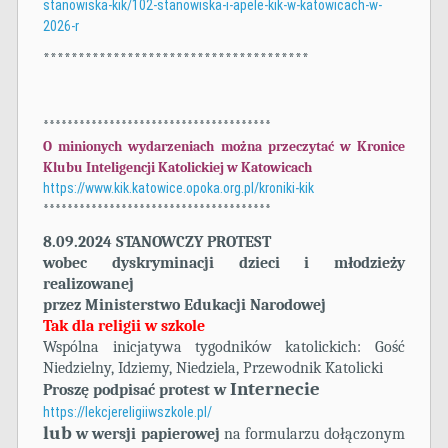
stanowiska-kik/102-stanowiska-i-apele-kik-w-katowicach-w-
2026-r
**************************************
**************************************
O minionych wydarzeniach można przeczytać w Kronice
Klubu Inteligencji Katolickiej w Katowicach
https://www.kik.katowice.opoka.org.pl/kroniki-kik
**************************************
8.09.2024 STANOWCZY PROTEST
wobec dyskryminacji dzieci i młodzieży
realizowanej
przez Ministerstwo Edukacji Narodowej
Tak dla religii w szkole
Wspólna inicjatywa tygodników katolickich: Gość
Niedzielny, Idziemy, Niedziela, Przewodnik Katolicki
Internecie
Proszę podpisać protest w
https://lekcjereligiiwszkole.pl/
lub
w wersji papierowej
na formularzu dołączonym