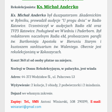
Ks. Michał Anderko
Rekolekcjonista:
Ks. Michał Anderko
był duszpasterzem Akademickim
w Rybniku, prowadził audycje "U progu dnia" w Radio
Katowice. Uczestniczył w audycjach Radio eM oraz
TVP3 Katowice. Posługiwał we Wiedniu i Paderborn. Był
redaktorem naczelnym Radia eM, proboszczem parafii
św. Bartłomieja Apostoła w Bieruniu Starym i
kustoszem sanktuarium św. Walentego. Obecnie jest
rekolekcjonistą w Kokoszycach.
Koszt 360 zł od osoby płatne na miejscu.
Noclegi
w Domu Rekolekcyjnym, w pałacyku, jest winda
Adres:
44-373 Wodzisław Śl., ul. Pałacowa 53
Wyżywienie:
2 kolacje, 2 obiady, 2 podwieczorki i 2 śniadania.
Dojazd
we własnym zakresie.
Zapisy: Tel., SMS
Antoni Winiarski, 508 290199,
E-mail
:
winiarant@gmail.com