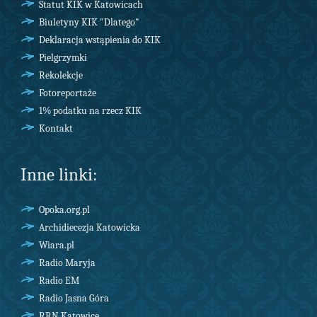
Statut KIK w Katowicach
Biuletyny KIK "Dlatego"
Deklaracja wstąpienia do KIK
Pielgrzymki
Rekolekcje
Fotoreportaże
1% podatku na rzecz KIK
Kontakt
Inne linki:
Opoka.org.pl
Archidiecezja Katowicka
Wiara.pl
Radio Maryja
Radio EM
Radio Jasna Góra
RRN Katowice