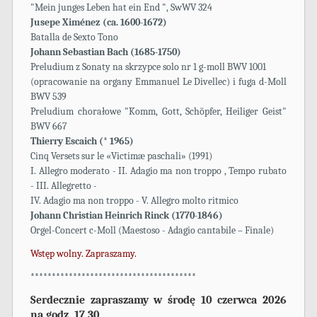
"Mein junges Leben hat ein End ", SwWV 324
Jusepe Ximénez (ca. 1600-1672)
Batalla de Sexto Tono
Johann Sebastian Bach (1685-1750)
Preludium z Sonaty na skrzypce solo nr 1 g-moll BWV 1001
(opracowanie na organy Emmanuel Le Divellec) i fuga d-Moll
BWV 539
Preludium chorałowe "Komm, Gott, Schöpfer, Heiliger Geist"
BWV 667
Thierry Escaich (* 1965)
Cinq Versets sur le «Victimæ paschali» (1991)
I. Allegro moderato - II. Adagio ma non troppo , Tempo rubato
- III. Allegretto -
IV. Adagio ma non troppo - V. Allegro molto ritmico
Johann Christian Heinrich Rinck (1770-1846)
Orgel-Concert c-Moll (Maestoso - Adagio cantabile – Finale)
Wstęp wolny. Zapraszamy.
***************************************
Serdecznie zapraszamy w środę 10 czerwca 2026
na godz. 17.30