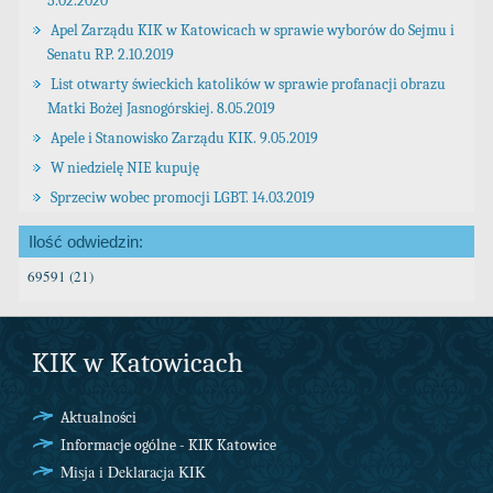
5.02.2020
Apel Zarządu KIK w Katowicach w sprawie wyborów do Sejmu i
Senatu RP. 2.10.2019
List otwarty świeckich katolików w sprawie profanacji obrazu
Matki Bożej Jasnogórskiej. 8.05.2019
Apele i Stanowisko Zarządu KIK. 9.05.2019
W niedzielę NIE kupuję
Sprzeciw wobec promocji LGBT. 14.03.2019
Ilość odwiedzin:
69591 (21)
KIK w Katowicach
Aktualności
Informacje ogólne - KIK Katowice
Misja i Deklaracja KIK