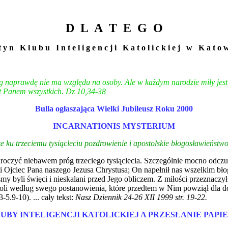
D L A T E G O
 t y n K l u b u I n t e l i g e n c j i K a t o l i c k i e j w K a t o w
 naprawdę nie ma względu na osoby. Ale w każdym narodzie miły jest M
st Panem wszystkich. Dz 10,34-38
Bulla ogłaszająca Wielki Jubileusz Roku 2000
INCARNATIONIS MYSTERIUM
 ku trzeciemu tysiącleciu pozdrowienie i apostolskie błogosławieństw
kroczyć niebawem próg trzeciego tysiąclecia. Szczególnie mocno od
 i Ojciec Pana naszego Jezusa Chrystusa; On napełnił nas wszelkim 
 byli święci i nieskalani przed Jego obliczem. Z miłości przeznaczył
 woli według swego postanowienia, które przedtem w Nim powziął dla
-5.9-10). ... cały tekst:
Nasz Dziennik 24-26 XII 1999 str. 19-22.
UBY INTELIGENCJI KATOLICKIEJ A PRZESŁANIE PAPI