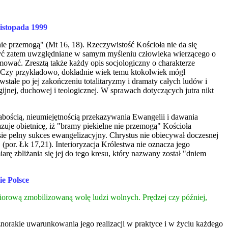
istopada 1999
ie przemogą" (Mt 16, 18). Rzeczywistość Kościoła nie da się
ie być zatem uwzględniane w samym myśleniu człowieka wierzącego o
amować. Zresztą także każdy opis socjologiczny o charakterze
a. Czy przykładowo, dokładnie wiek temu ktokolwiek mógł
wstałe po jej zakończeniu totalitaryzmy i dramaty całych ludów i
gijnej, duchowej i teologicznej. W sprawach dotyczących jutra nikt
słabością, nieumiejętnością przekazywania Ewangelii i dawania
zuje obietnicę, iż "bramy piekielne nie przemogą" Kościoła
sie pełny sukces ewangelizacyjny. Chrystus nie obiecywał doczesnej
 (por. Łk 17,21). Interioryzacja Królestwa nie oznacza jego
rę zbliżania się jej do tego kresu, który nazwany został "dniem
ie Polsce
zbiorową zmobilizowaną wolę ludzi wolnych. Prędzej czy później,
norakie uwarunkowania jego realizacji w praktyce i w życiu każdego