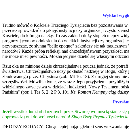
Wykład wygło
Trudno mówić o Kościele Trzeciego Tysiąclecia bez pozostawania w k
przecież sprowadzić do jakiejś instytucji czy organizacji czysto zi
Kościele, do którego należy. To zaś zakłada duży stopień nieprzewid
prognozującym w odniesieniu do wielkich instytucji czy organizacji
przypuszczać, że słynna "belle epoque" zakończy się tak tragicznym "
narodów? Każda próba refleksji nad chrześcijaństwem przyszłości ma c
nie może mieć pewności. Można jedynie dzielić się własnymi odczuc
Rzut oka na minione dzieje chrześcijaństwa poucza jednak, że potraf
świadectwa. Chrześcijaństwo uczy pokładać nadzieję w Bogu, który je
zbudowanego przez Chrystusa (zob. Mt 16, 18). Z drugiej strony nie 
szczęśliwości. Mówił jedynie, że wraz z Jego przyjściem "przybliżyło
widzialnego zwycięstwa w dziejach ludzkości. Nowy Testament odsłani
Pańskim" (por. 1 Tes 5, 2; 2 P 3, 10).
Ks. Roman Kempny ciąg dalszy
Przesłan
Jeżeli wysiłek ludzi obdarzonych przez Stwórcę wolnością stanie się
doprowadzą oni do wolności narodu!
Sługa Boży Prymas Tysiąclecia 
DRODZY RODACY! Chcąc lepiej pojąć głęboki sens wezwania ujętego w