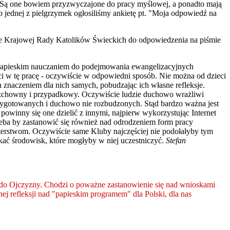
eża. Są one bowiem przyzwyczajone do pracy myślowej, a ponadto mają
po jednej z pielgrzymek ogłosiliśmy ankietę pt. "Moja odpowiedź na
ie Krajowej Rady Katolików Świeckich do odpowiedzenia na piśmie
 z papieskim nauczaniem do podejmowania ewangelizacyjnych
ci w tę pracę - oczywiście w odpowiedni sposób. Nie można od dzieci
h znaczeniem dla nich samych, pobudzając ich własne refleksje.
ierzchowny i przypadkowy. Oczywiście ludzie duchowo wrażliwi
 przygotowanych i duchowo nie rozbudzonych. Stąd bardzo ważna jest
powinny się one dzielić z innymi, najpierw wykorzystując Internet
rzeba by zastanowić się również nad odrodzeniem form pracy
terstwom. Oczywiście same Kluby najczęściej nie podołałyby tym
zukać środowisk, które mogłyby w niej uczestniczyć.
Stefan
 do Ojczyzny. Chodzi o poważne zastanowienie się nad wnioskami
ej refleksji nad "papieskim programem" dla Polski, dla nas