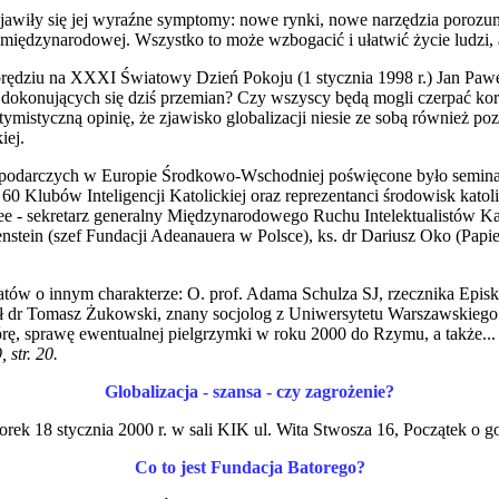
jawiły się jej wyraźne symptomy: nowe rynki, nowe narzędzia porozumie
ędzynarodowej. Wszystko to może wzbogacić i ułatwić życie ludzi, al
 orędziu na XXXI Światowy Dzień Pokoju (1 stycznia 1998 r.) Jan Paweł 
je dokonujących się dziś przemian? Czy wszyscy będą mogli czerpać k
styczną opinię, że zjawisko globalizacji niesie ze sobą również po
iej.
ospodarczych w Europie Środkowo-Wschodniej poświęcone było semina
Klubów Inteligencji Katolickiej oraz reprezentanci środowisk katolick
ee - sekretarz generalny Międzynarodowego Ruchu Intelektualistów Ka
nstein (szef Fundacji Adeanauera w Polsce), ks. dr Dariusz Oko (Pap
ów o innym charakterze: O. prof. Adama Schulza SJ, rzecznika Episko
awił dr Tomasz Żukowski, znany socjolog z Uniwersytetu Warszawskie
ę, sprawę ewentualnej pielgrzymki w roku 2000 do Rzymu, a także... 
 str. 20.
Globalizacja - szansa - czy zagrożenie?
ek 18 stycznia 2000 r. w sali KIK ul. Wita Stwosza 16, Początek o g
Co to jest Fundacja Batorego?