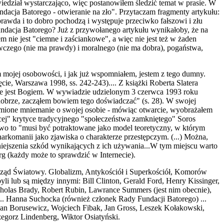
edział wystarczająco, więc postanowiłem śledzić temat w prasie. W
acja Batorego - otwieranie na zło". Przytaczam fragmenty artykułu:
prawda i to dobro pochodzą i występuje przeciwko fałszowi i złu
e Fundacja Batorego? Już z przywołanego artykułu wynikałoby, że na
m nie jest "ciemne i zaściankowe", a więc nie jest też w żaden
wczego (nie ma prawdy) i moralnego (nie ma dobra), pogaństwa,
 mojej osobowości, i jak już wspomniałem, jestem z tego dumny.
ie, Warszawa 1998, ss. 242-243).... Z książki Roberta Slatera
 że jest Bogiem. W wywiadzie udzielonym 3 czerwca 1993 roku
 dobrze, zacząłem bowiem tego doświadczać" (s. 28). W swojej
rzymione mniemanie o swojej osobie - mówiąc otwarcie, wyobrażałem
cącej" krytyce tradycyjnego "społeczeństwa zamkniętego" Soros
two to "musi być potraktowane jako model teoretyczny, w którym
arkomanii jako zjawiska o charakterze przestępczym. (...) Można,
niejszenia szkód wynikających z ich używania...W tym miejscu warto
 (każdy może to sprawdzić w Internecie).
, Rząd Światowy. Globalizm, Antykościół i Superkościół, Komorów
yli lub są między innymi: Bill Clinton, Gerald Ford, Henry Kissinger,
olas Brady, Robert Rubin, Lawrance Summers (jest nim obecnie),
... Hanna Suchocka (również członek Rady Fundacji Batorego) ...
dan Borusewicz, Wojciech Fibak, Jan Gross, Leszek Kołakowski,
egorz Lindenberg, Wiktor Osiatyński.