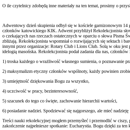
O ile czytelnicy zdobędą inne materiały na ten temat, prosimy o przys
Adwentowy dzień skupienia odbył się w kościele garnizonowym 14 g
członków katowickiego KIK. Adwent przybliżył Rekolekcjonista słowa
o czekających nas rzeczach ostatecznych w oparciu o słowa Pisma Świ
zbliżają. Rekolekcjonista wspomniał o rozwijających się sektach i 
innymi przez organizacje: Rotary Club i Lions Club. Solą w oku jes
idelogią masońska. Rekolekcjonista podał zadania dla nas, członków
1) troska każdego o wrażliwość własnego sumienia, o poznawanie pr
2) maksymalizm etyczny członków wspólnoty, każdy powinien zrobić ty
3) umiejętność dziękowania Bogu za wszystko,
4) uczciwość w pracy, bezinteresowność,
5) szacunek do tego co święte, zachowanie hierarchii wartości,
6) posiadanie nadziei. Spodziewać się najgorszego, ale mieć nadzieję 
Treści nauki rekolekcyjnej mogłem przemyśleć i przemodlić w ciszy
zakończenie najpełniesze spotkanie: Eucharystia. Bogu dzięki za ten 