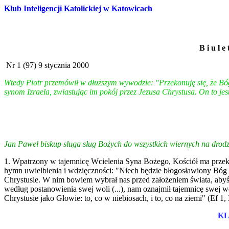
Klub Inteligencji Katolickiej w Katowicach
B i u l e
Nr 1 (97) 9 stycznia 2000
Wtedy Piotr przemówił w dłuższym wywodzie: "Przekonuję się, że Bóg
synom Izraela, zwiastując im pokój przez Jezusa Chrystusa. On to je
Jan Paweł biskup sługa sług Bożych do wszystkich wiernych na drodze
1. Wpatrzony w tajemnicę Wcielenia Syna Bożego, Kościół ma prze
hymn uwielbienia i wdzięczności: "Niech będzie błogosławiony Bóg
Chrystusie. W nim bowiem wybrał nas przed założeniem świata, abyśmy
według postanowienia swej woli (...), nam oznajmił tajemnicę swej
Chrystusie jako Głowie: to, co w niebiosach, i to, co na ziemi" (Ef 1, 3
KL