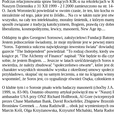
Podczas relacjonowania spraw bieżących KIK-u na rekolekcjach w Ko
Naszym Dzienniku z 31 XII 1999 - 2 I 2000 zamieszczono na str. 14
O. Jacek Woroniecki powiedział w swoim czasie, że ten, kto kocha sw
niezależnie od tego, jakie jest to źródło... Na co w takim razie jes
wszystko, na cały ten intelektualny, moralny śmietnik, z którym mamy 
sposób związane z tradycją katolicyzmem, Bogiem, prawdą czy dobre
liberalizmu, kosmopolityzmu, lewicy, masonerii, New Age itp....
Oddajmy tu głos Georgowi Sorosowi, założycielowi Fundacji Batoreg
Jestem jednocześnie świadomy, że moje myślenie jest w pewnej mierz
"Soros. Tajemnica sukcesu największego inwestora świata" dowiaduj
gazecie "The Independent" powiedział: "To rodzaj choroby, kiedy uwa
książce pt. "The Alchemy of Finance" napisał: "Nie będzie to dla c
sobie, że jestem Bogiem. ... Jeszcze w latach sześćdziesiątych Soros
stwierdza, że należy zbudować "społeczeństwo otwarte", które jest
charakter wszystkich stosunków wynika z określonej umowy społecznej
przykładowo, skupiać się na samym leczeniu, a nie na ściganiu winn
wspomnieć, że Soros jest, co sygnalizuje również Osęka, członkie
O klubie tym i o Sorosie pisało wielu badaczy masonerii (choćby J.
1999, ss. 83-90). Ostatnio obszerny artykuł poświęcił mu w "Naszej P
ambasador USA przy ONZ Richard Hollbrook, Al Gore (wiceprezydent
prezes Chase Manhattan Bank, David Rockefeller, Zbigniew Brzezińsk
Bronisław Geremek ... Anna Radziwiłł ... obok już wymienionych os
Marcin Król, Olga Krzyżanowska, Krzysztof Michalski, Maria Radoms