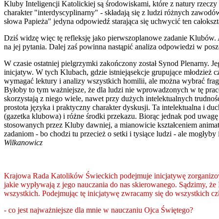
Kluby Inteligencji Katolickiej są środowiskami, które z natury rzec
charakter "interdyscyplinarny" - składają się z ludzi różnych zawodó
słowa Papieża" jedyna odpowiedź starająca się uchwycić ten całoksz
Dziś widzę więc tę refleksję jako pierwszoplanowe zadanie Klubów
na jej pytania. Dalej zaś powinna nastąpić analiza odpowiedzi w po
W czasie ostatniej pielgrzymki zakończony został Synod Plenarny. 
inicjatyw. W tych Klubach, gdzie istniejąsekcje grupujące młodzież
wymagać lektury i analizy wszystkich homilii, ale można wybrać frag
Byłoby to tym ważniejsze, że dla ludzi nie wprowadzonych w tę pra
skorzystają z niego wiele, nawet przy dużych intelektualnych trudno
prostota języka i praktyczny charakter dyskusji. Ta intelektualna i
(gazetka klubowa) i różne środki przekazu. Biorąc jednak pod uwagę
stosowanych przez Kluby dawniej, a mianowicie kształceniem animat
zadaniom - bo chodzi tu przecież o setki i tysiące ludzi - ale mogły
Wilkanowicz
Krajowa Rada Katolików Świeckich podejmuje inicjatywę zorganizow
jakie wypływają z jego nauczania do nas skierowanego. Sądzimy, że K
wszystkich. Podejmując tę inicjatywę zwracamy się do wszystkich c
- co jest najważniejsze dla mnie w nauczaniu Ojca Świętego?