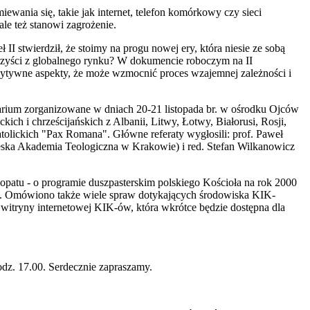
wania się, takie jak internet, telefon komórkowy czy sieci
e też stanowi zagrożenie.
II stwierdził, że stoimy na progu nowej ery, która niesie ze sobą
orzyści z globalnego rynku? W dokumencie roboczym na II
zytywne aspekty, że może wzmocnić proces wzajemnej zależności i
rium zorganizowane w dniach 20-21 listopada br. w ośrodku Ojców
ich i chrześcijańskich z Albanii, Litwy, Łotwy, Białorusi, Rosji,
tolickich "Pax Romana". Główne referaty wygłosili: prof. Paweł
ieska Akademia Teologiczna w Krakowie) i red. Stefan Wilkanowicz
patu - o programie duszpasterskim polskiego Kościoła na rok 2000
go. Omówiono także wiele spraw dotykających środowiska KIK-
witryny internetowej KIK-ów, która wkrótce będzie dostępna dla
odz. 17.00. Serdecznie zapraszamy.