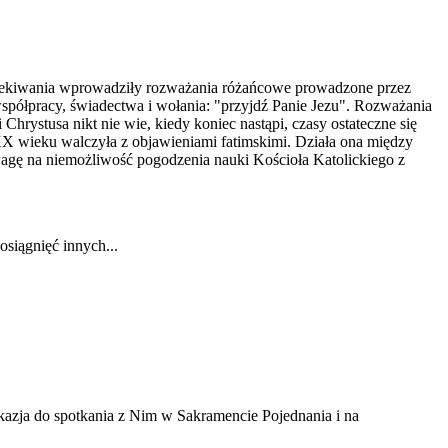
oczekiwania wprowadziły rozważania różańcowe prowadzone przez
współpracy, świadectwa i wołania: "przyjdź Panie Jezu". Rozważania
rystusa nikt nie wie, kiedy koniec nastąpi, czasy ostateczne się
 XX wieku walczyła z objawieniami fatimskimi. Działa ona między
wagę na niemożliwość pogodzenia nauki Kościoła Katolickiego z
osiągnięć innych...
kazja do spotkania z Nim w Sakramencie Pojednania i na