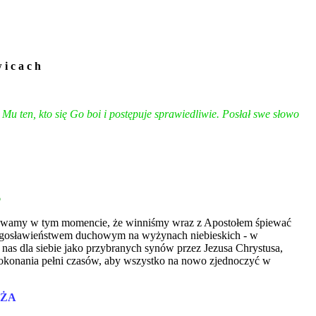
 i c a c h
u ten, kto się Go boi i postępuje sprawiedliwie. Posłał swe słowo
o
czuwamy w tym momencie, że winniśmy wraz z Apostołem śpiewać
błogosławieństwem duchowym na wyżynach niebieskich - w
 nas dla siebie jako przybranych synów przez Jezusa Chrystusa,
 dokonania pełni czasów, aby wszystko na nowo zjednoczyć w
EŻA