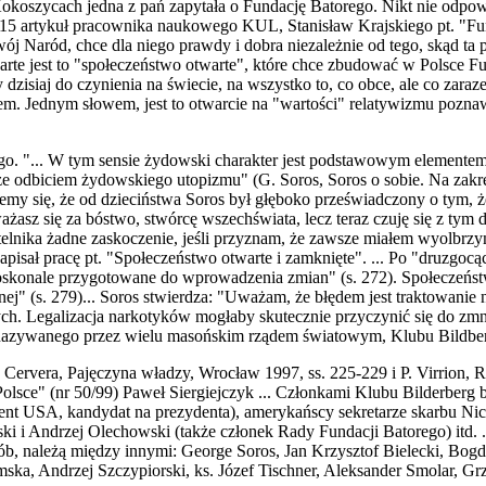
koszycach jedna z pań zapytała o Fundację Batorego. Nikt nie odpowi
-15 artykuł pracownika naukowego KUL, Stanisław Krajskiego pt. "Fund
ój Naród, chce dla niego prawdy i dobra niezależnie od tego, skąd ta 
t otwarte jest to "społeczeństwo otwarte", które chce zbudować w Polsc
dzisiaj do czynienia na świecie, na wszystko to, co obce, ale co zaraze
m. Jednym słowem, jest to otwarcie na "wartości" relatywizmu pozna
o. "... W tym sensie żydowski charakter jest podstawowym elementem
e odbiciem żydowskiego utopizmu" (G. Soros, Soros o sobie. Na zakręc
emy się, że od dzieciństwa Soros był głęboko przeświadczony o tym,
żasz się za bóstwo, stwórcę wszechświata, lecz teraz czuję się z tym
zytelnika żadne zaskoczenie, jeśli przyznam, że zawsze miałem wyolb
 napisał pracę pt. "Społeczeństwo otwarte i zamknięte". ... Po "druzgo
 doskonale przygotowane do wprowadzenia zmian" (s. 272). Społeczeńs
" (s. 279)... Soros stwierdza: "Uważam, że błędem jest traktowanie n
ych. Legalizacja narkotyków mogłaby skutecznie przyczynić się do zm
m nazywanego przez wielu masońskim rządem światowym, Klubu Bildberg
A. Cervera, Pajęczyna władzy, Wrocław 1997, ss. 225-229 i P. Virrion
olsce" (nr 50/99) Paweł Siergiejczyk ... Członkami Klubu Bilderberg b
 USA, kandydat na prezydenta), amerykańscy sekretarze skarbu Nich
i i Andrzej Olechowski (także członek Rady Fundacji Batorego) itd. 
ób, należą między innymi: George Soros, Jan Krzysztof Bielecki, Bog
ka, Andrzej Szczypiorski, ks. Józef Tischner, Aleksander Smolar, Grz