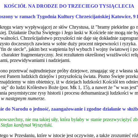
KOŚCIÓŁ NA DRODZE DO TRZECIEGO TYSIĄCLECIA
szony w ramach Tygodnia Kultury Chrześcijańskiej Katowice, 9 l
ręgu wiary wypływającej ze słów Chrystusa, iż "bramy piekielne go n
emskiej. Działanie Ducha Świętego i Jego łaski w Kościele nie mogą n
ywalności. Chrześcijaństwo przyszłości nie daje się dokładnie zaprogr
 czysto doczesnych zawiera w sobie duży procent niepewności i ryzyk
fin de siecle", jakim bez watpienia był wybuch I wojny światowej i po
harakter fragmentaryczny. Jest rezultatem określonej wrażliwości reli
iami, przewidywaniami i nadziejami.
i ono przetrwać najtrudniejsze próby dziejowe, zmagając się z własna 
st Panem ludzkich dziejów i przyszłością świata. Pismo Święte przeka
znajdziemy w nim obietnicy, iż w dziejach ludzkości Kościół ten odnie
 się" do ludzi Królestwo Boże (por. Mk 1, 15), a nawet że "w was jest"
a pesymistyczne rysy historii i procesu dehumanizacji ludzkości w mia
 w następnym numerze.
ie do Narodu o jedność, zaangażowanie i zgodne działanie w służb
 powszechny, nie ma takiej siły, która byłaby w stanie przezwyciężyć 
Stefan kardynał Wyszyński.
 Przesłaniu, które w istocie jest oczywiste, a także zrozumieć róż