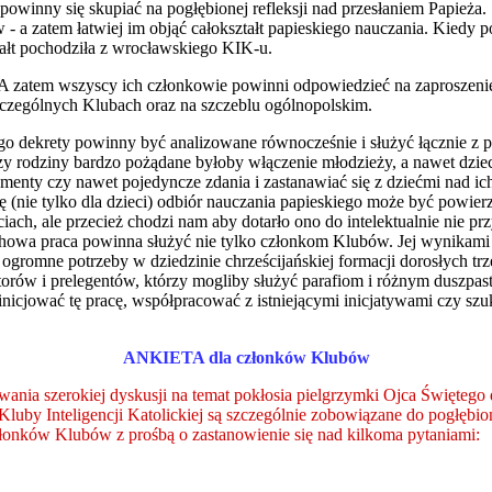
zy powinny się skupiać na pogłębionej refleksji nad przesłaniem Papi
w - a zatem łatwiej im objąć całokształt papieskiego nauczania. Kiedy 
tałt pochodziła z wrocławskiego KIK-u.
. A zatem wszyscy ich członkowie powinni odpowiedzieć na zaproszen
szczególnych Klubach oraz na szczeblu ogólnopolskim.
Jego dekrety powinny być analizowane równocześnie i służyć łącznie
 czy rodziny bardzo pożądane byłoby włączenie młodzieży, a nawet dzie
menty czy nawet pojedyncze zdania i zastanawiać się z dziećmi nad ic
cę (nie tylko dla dzieci) odbiór nauczania papieskiego może być pow
ściach, ale przecież chodzi nam aby dotarło ono do intelektualnie nie
 duchowa praca powinna służyć nie tylko członkom Klubów. Jej wynikami 
 ogromne potrzeby w dziedzinie chrześcijańskiej formacji dorosłych t
orów i prelegentów, którzy mogliby służyć parafiom i różnym duszpas
by inicjować tę pracę, współpracować z istniejącymi inicjatywami czy s
ANKIETA dla członków Klubów
ania szerokiej dyskusji na temat pokłosia pielgrzymki Ojca Świętego
luby Inteligencji Katolickiej są szczególnie zobowiązane do pogłębion
złonków Klubów z prośbą o zastanowienie się nad kilkoma pytaniami: