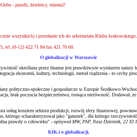
lubu - parafii, dzielnicy, miasta)?
iecznie wszystkich) i przesłanie ich do sekretariatu Klubu krakowski
, tel. (0-12) 422 71 84 fax 421 76 60.
O globalizacji w Warszawie
czywistość określana przez finanse jest prawdziwym wymiarem natury 
racja ekonomii, kultury, technologii, metod rządzenia - to cechy pro
y polityczno-społeczne i gospodarcze w Europie Środkowo-Wschodni
izacja, brak poczucia bezpieczeństwa, rosnąca nierówność. Dodawał, że 
ora usług kosztem sektora produkcji, rozwój sfery finansowej, powsta
s, którego scharakteryzował jako "gatunek", dla którego rzeczywistoś
sedna prawdy o człowieku" -
opisywał MW, PAP, Nasz Dziennik, 22 XI 19
KIK-i o globalizacji.