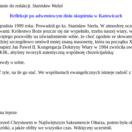
łanie do redakcji.
Stanisław Waluś
Refleksje po adwentowym dniu skupienia w Katowicach
rudnia 1999 roku. Prowadził go ks. Stanisław Sierla. W atmosferę 
mi: Królestwo Boże jeszcze się nie wypełniło, trzeba naszej wiary, 
ętego pozwoliły na uświadomienie sobie, że choć zgodnie ze słowami Ch
bardziej szczegółowo omówił mniej znaną masonerię, która na początku
t papież Jan Paweł II. Kongregacja Doktryny Wiary w 1984 zwróciła u
 KIK, abyśmy tworzyli autentyczną wspólnotę chrześcijańską:
awdy o sobie.
le, na ile go stać. We wspólnotach ewangelicznych istnieje radość z 
na lepsze.
, przed Chrystusem w Najświętszym Sakramencie Ołtarza, potem była o
krótki, a jakże obfity we wszystko czas.
Wdzięczny uczestnik.