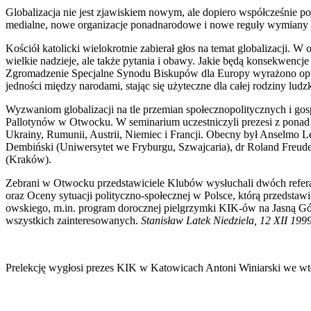
Globalizacja nie jest zjawiskiem nowym, ale dopiero współcześnie po
medialne, nowe organizacje ponadnarodowe i nowe reguły wymiany mi
Kościół katolicki wielokrotnie zabierał głos na temat globalizacji. W
wielkie nadzieje, ale także pytania i obawy. Jakie będą konsekwenc
Zgromadzenie Specjalne Synodu Biskupów dla Europy wyrażono optymi
jedności między narodami, stając się użyteczne dla całej rodziny ludzk
Wyzwaniom globalizacji na tle przemian społecznopolitycznych i g
Pallotynów w Otwocku. W seminarium uczestniczyli prezesi z ponad 60 
Ukrainy, Rumunii, Austrii, Niemiec i Francji. Obecny był Anselmo L
Dembiński (Uniwersytet we Fryburgu, Szwajcaria), dr Roland Freude
(Kraków).
Zebrani w Otwocku przedstawiciele Klubów wysłuchali dwóch referat
oraz Oceny sytuacji polityczno-społecznej w Polsce, którą przedst
owskiego, m.in. program dorocznej pielgrzymki KIK-ów na Jasną Gór
wszystkich zainteresowanych.
Stanisław Latek Niedziela, 12 XII 1999,
Prelekcję wygłosi prezes KIK w Katowicach Antoni Winiarski we wtor