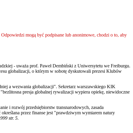
ego. Odpowiedzi mogą być podpisane lub anonimowe, chodzi o to, aby
ludzkiej - uważa prof. Paweł Dembiński z Uniwersytetu we Freiburgu.
cesu globalizacji, o którym w sobotę dyskutowali prezesi Klubów
ej a wezwania globalizacji". Sekretarz warszawskiego KIK
"bezlitosna presja globalnej rywalizacji wypiera opiekę, niewidoczne
wanie i rozwój przedsiębiorstw transnarodowych, zasada
ć określana przez finanse jest "prawdziwym wymiarem natury
99 str. 5.