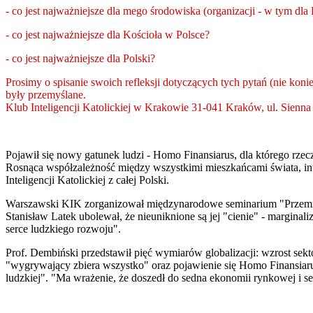
- co jest najważniejsze dla mego środowiska (organizacji - w tym dla K
- co jest najważniejsze dla Kościoła w Polsce?
- co jest najważniejsze dla Polski?
Prosimy o spisanie swoich refleksji dotyczących tych pytań (nie kon
były przemyślane.
Klub Inteligencji Katolickiej w Krakowie 31-041 Kraków, ul. Sienna 5
Pojawił się nowy gatunek ludzi - Homo Finansiarus, dla którego rze
Rosnąca współzależność między wszystkimi mieszkańcami świata, integ
Inteligencji Katolickiej z całej Polski.
Warszawski KIK zorganizował międzynarodowe seminarium "Przemian
Stanisław Latek ubolewał, że nieuniknione są jej "cienie" - marginal
serce ludzkiego rozwoju".
Prof. Dembiński przedstawił pięć wymiarów globalizacji: wzrost sekt
"wygrywający zbiera wszystko" oraz pojawienie się Homo Finansiaru
ludzkiej". "Ma wrażenie, że doszedł do sedna ekonomii rynkowej i 