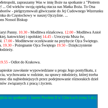
j Metropolii, zapraszamy Was w imię Boże na spotkanie z "Piotrem
ię! ... Od wieków swoją opieką otacza nas Matka Boża. To Ona
zaborów - pielgrzymowali gliwiczanie do Jej Cudownego Wizerunku
ymka do Częstochowy w naszej Ojczyźnie. ...
fons Nossol Biskup
Maryi Panny.
10.30
- Modlitwa różańcowa.
12.00
- Modlitwa Anioł
iej, katowickiej i opolskiej
14.45
- Uroczysta Msza św.
ol.
17.00
- Modlitewne oczekiwanie na przybycie Ojca Świętego.
a.
19.30
- Pożegnanie Ojca Świętego
19.50
- Dziękczynienie
odzieży.
19.55
- Odlot do Krakowa.
pieskie zawołanie wypowiedziane u progu Jego pontyfikatu, z
cia, wychowania w rodzinie, na sprawy młodzieży, której trzeba
omoc dla najbiedniejszych przez podejmowanie różnorakich dzieł
emów związanych z pracą i życiem.
ia na spotkanie z Janem Pawłem II w Gliwicach (cena 5 zł.).