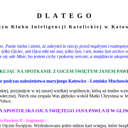
D L A T E G O
 t y n K l u b u I n t e l i g e n c j i K a t o l i c k i e j w K a t o w
Panie nieba i ziemi, że zakryłeś te rzeczy przed mądrymi i roztropnym
tylko Ojciec, ani Ojca nikt nie zna, tylko Syn, i ten, komu Syn zechce 
ie się ode Mnie, bo jestem cichy i pokorny sercem, a znajdziecie ukoje
KUJĄC NA SPOTKANIE Z OJCEM ŚWIĘTYM JANEM PAWŁ
e podczas nabożeństwa maryjnego Katowice - Lotnisko Muchowie
skiej, przyjmijcie w tej naszej wielkiej wspólnocie, którą aż trudno w
społecznej. Niech ona zespala Was głęboko wokół Matki Chrystusa w Jej
Polsce.
A APOSTOLSKA OJCA ŚWIĘTEGO JANA PAWŁA II W GLI
m Pawłem II - fragmenty:
 z Ojcem Świętym. Wydrukowano jeden milion kart wstępu, które bezpłat