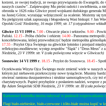
korzeni, ze swojej tradycji, ze swego przywiązania do Ewangelii, do
naszych czasów". Zaśpiewajmy Mu pieśni radości i uwielbienia, a ni
obroniła w 1626 roku Gliwice przed wojskami duńskiego generała M
na Jasnej Górze, wyrażając wdzięczność za ocalenie. Możemy się tym
Na pielgrzymi szlak zapraszają i błogosławią Wasi biskupi: † Jan 
Opolski Gość Niedzielny, 16 maja 1999, str. 17 (cotygodniowe wkład
Gliwice 15 VI 1999 r.
7.00
- Otwarcie placu i sektorów.
9.00
- Powit
Pański.
12.15
- Próba chórów i orkiestr.
14.00
- Panorama metropolii g
koncelebrowana, której przewodniczyć będzie metropolita górnośląsk
17.55
- Przylot Ojca Świętego na gliwickie lotnisko i przejazd międz
refleksyjno-modlitewne; występ zespołów "Śląsk" i "Deus Meus" z 
Niedziela, 23 V 1999r. str. V (cała poświęcona wizycie w Gliwicach)
Sosnowiec 14 VI 1999 r
.
18.15
- Przylot do Sosnowca.
18.45
- Spot
Oczekiwania Wizyta Ojca Świętego może zmienić wiele w naszych se
którym już niebawem przekroczymy nowe tysiąclecie. Musimy bardziej
otwierać ramiona duszpasterstwa i struktur samorządowych, czy też 
charytatywnych. Papież przybędzie z posłaniem nadziei, wesprze z 
Bp Adam Śmigielski SDB Niedziela, 23 V 1999r. str. III (cała poświ
Kartonowe krzesełka można nabywać w punktach rozprowadzania w Di
Flagi biało-niebieskie, biało-czerwone i żółto-białe można kupić w ks