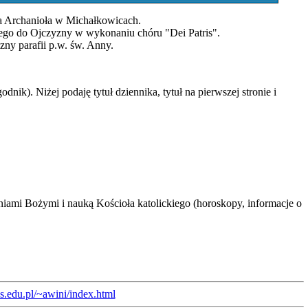
ła Archanioła w Michałkowicach.
tego do Ojczyzny w wykonaniu chóru "Dei Patris".
ny parafii p.w. św. Anny.
nik). Niżej podaję tytuł dziennika, tytuł na pierwszej stronie i
ami Bożymi i nauką Kościoła katolickiego (horoskopy, informacje o
us.edu.pl/~awini/index.html