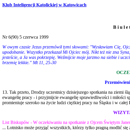
Klub Inteligencji Katolickiej w Katowicach
B i u l e
Nr 6(90) 5 czerwca 1999
W owym czasie Jezus przemówił tymi słowami: "Wysławiam Cię, Ojcze, 
upodobanie. Wszystko przekazał Mi Ojciec mój. Nikt też nie zna Syna, 
jesteście, a Ja was pokrzepię. Weźmijcie moje jarzmo na siebie i uczc
brzemię lekkie." Mt 11, 25-30
OCZE
Przemówieni
13. Tak przeto, Drodzy uczestnicy dzisiejszego spotkania na ziemi ślą
ewangelię pracy - i przyjmijcie ewangelię sprawiedliwości i miłości 
promieniuje szeroko na życie ludzi ciężkiej pracy na Śląsku i w całej 
WIZYT
List Biskupów - W oczekiwaniu na spotkanie z Ojcem Świętym Jane
... Lotnisko może przyjąć wszystkich, którzy tylko pragną modlić się