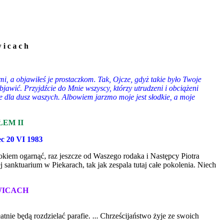
 i c a c h
i, a objawiłeś je prostaczkom. Tak, Ojcze, gdyż takie było Twoje
objawić. Przyjdźcie do Mnie wszyscy, którzy utrudzeni i obciążeni
nie dla dusz waszych. Albowiem jarzmo moje jest słodkie, a moje
EM II
c 20 VI 1983
zrokiem ogarnąć, raz jeszcze od Waszego rodaka i Następcy Piotra
 sanktuarium w Piekarach, tak jak zespala tutaj całe pokolenia. Niech
WICACH
nie będą rozdzielać parafie. ... Chrześcijaństwo żyje ze swoich