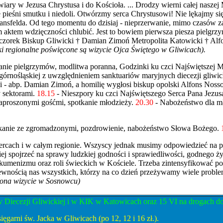
 wiary w Jezusa Chrystusa i do Kościoła. ... Drodzy wierni całej nasze
e pieśni smutku i niedoli. Otwórzmy serca Chrystusowi! Nie lękajmy s
ansfelda. Od tego momentu do dzisiaj - nieprzerwanie, mimo czasów 
 aktem wdzięczności chlubić. Jest to bowiem pierwsza piesza pielgrz
Wieczorek Biskup Gliwicki † Damian Zimoń Metropolita Katowicki † Al
ki regionalne poświęcone są wizycie Ojca Świętego w Gliwicach).
anie pielgrzymów, modlitwa poranna, Godzinki ku czci Najświętszej 
órnośląskiej z uwzględnieniem sanktuariów maryjnych diecezji gliwick
i - abp. Damian Zimoń, a homilię wygłosi biskup opolski Alfons Noss
y sektorami.
18.15
- Nieszpory ku czci Najświętszego Serca Pana Jezus
zaproszonymi gośćmi, spotkanie młodzieży.
20.30
- Nabożeństwo dla mł
kanie ze zgromadzonymi, pozdrowienie, nabożeństwo Słowa Bożego.
rcach i w całym regionie. Wszyscy jednak musimy odpowiedzieć na pa
 spojrzeć na sprawy ludzkiej godności i sprawiedliwości, godnego ży
ekumenizmu oraz roli świeckich w Kościele. Trzeba zintensyfikować p
pewnością nas wszystkich, którzy na co dzień przeżywamy wiele probl
ęcona wizycie w Sosnowcu)
ecezji Gliwickiej i w KIK w Katowicach oraz 15 VI na drogach dojśc
ięgarni św. Jacka w Gliwicach (po 12, 12 i 16 zł.).