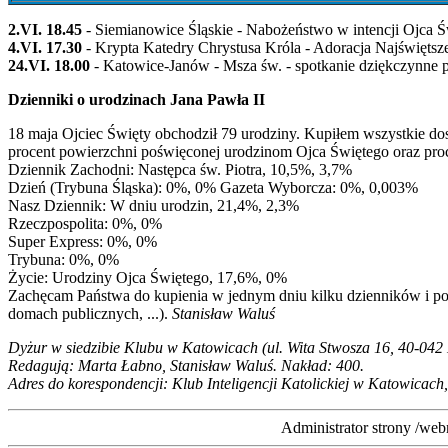
2.VI. 18.45
- Siemianowice Śląskie - Nabożeństwo w intencji Ojca 
4.VI. 17.30
- Krypta Katedry Chrystusa Króla - Adoracja Najświętsz
24.VI. 18.00
- Katowice-Janów - Msza św. - spotkanie dziękczynne p
Dzienniki o urodzinach Jana Pawła II
18 maja Ojciec Święty obchodził 79 urodziny. Kupiłem wszystkie dostęp
procent powierzchni poświęconej urodzinom Ojca Świętego oraz proc
Dziennik Zachodni: Następca św. Piotra, 10,5%, 3,7%
Dzień (Trybuna Śląska): 0%, 0% Gazeta Wyborcza: 0%, 0,003%
Nasz Dziennik: W dniu urodzin, 21,4%, 2,3%
Rzeczpospolita: 0%, 0%
Super Express: 0%, 0%
Trybuna: 0%, 0%
Życie: Urodziny Ojca Świętego, 17,6%, 0%
Zachęcam Państwa do kupienia w jednym dniu kilku dzienników i po
domach publicznych, ...).
Stanisław Waluś
Dyżur w siedzibie Klubu w Katowicach (ul. Wita Stwosza 16, 40-042 
Redagują: Marta Łabno, Stanisław Waluś. Nakład: 400.
Adres do korespondencji: Klub Inteligencji Katolickiej w Katowicach,
Administrator strony /web