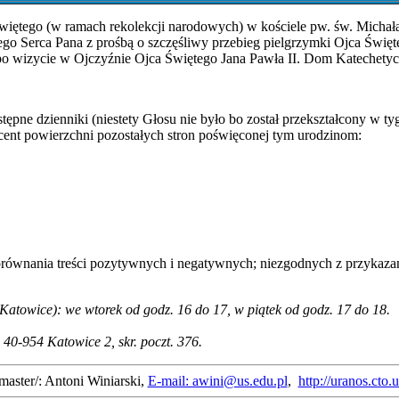
Świętego (w ramach rekolekcji narodowych) w kościele pw. św. Micha
ego Serca Pana z prośbą o szczęśliwy przebieg pielgrzymki Ojca Świę
o wizycie w Ojczyźnie Ojca Świętego Jana Pawła II. Dom Katechetycz
ne dzienniki (niestety Głosu nie było bo został przekształcony w tygod
ent powierzchni pozostałych stron poświęconej tym urodzinom:
równania treści pozytywnych i negatywnych; niezgodnych z przykazani
Katowice): we wtorek od godz. 16 do 17, w piątek od godz. 17 do 18.
 40-954 Katowice 2, skr. poczt. 376.
master/: Antoni Winiarski,
E-mail: awini@us.edu.pl
,
http://uranos.cto.