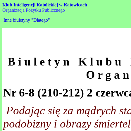
Klub Inteligencji Katolickiej w Katowicach
Organizacja Pożytku Publicznego
Inne biuletyny "Dlatego"
B i u l e t y n K l u b u I
O r g a n 
Nr 6-8 (210-212) 2 czerwc
Podając się za mądrych sta
podobizny i obrazy śmierte