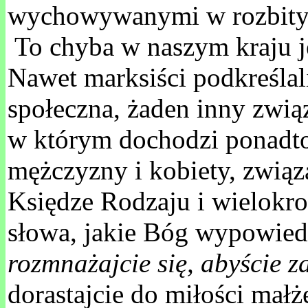
wychowywanymi w rozbityc
To chyba w naszym kraju jes
Nawet marksiści podkreślali
społeczna, żaden inny związ
w którym dochodzi ponadto
mężczyzny i kobiety, związ
Księdze Rodzaju i wielokro
słowa, jakie Bóg wypowiedz
rozmnażajcie się, abyście za
dorastajcie do miłości małże