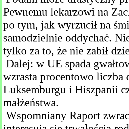
Pewnemu lekarzowi na Zach
po tym, jak wyrzucił na śmi
samodzielnie oddychać. Nies
tylko za to, że nie zabił dz
Dalej: w UE spada gwałtow
wzrasta procentowo liczba
Luksemburgu i Hiszpanii cz
małżeństwa.
Wspomniany Raport zwraca u
interesują się trwałością ro