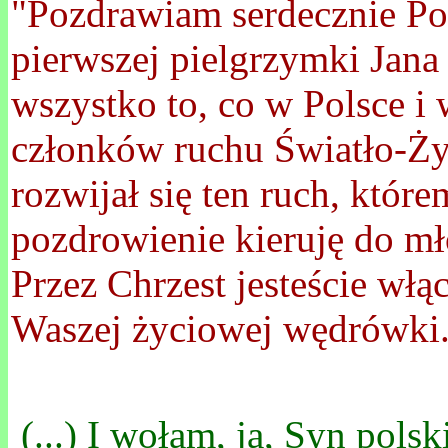
"Pozdrawiam serdecznie Po
pierwszej pielgrzymki Jana
wszystko to, co w Polsce i
członków ruchu Światło-Życ
rozwijał się ten ruch, któ
pozdrowienie kieruję do mł
Przez Chrzest jesteście włą
Waszej życiowej wędrówki
(...) I wołam, ja, Syn pols