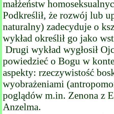
małżeństw homoseksualnych,
Podkreślił, że rozwój lub u
naturalny) zadecyduje o ksz
wykład określił go jako w
Drugi wykład wygłosił Ojc
powiedzieć o Bogu w kontek
aspekty: rzeczywistość bos
wyobrażeniami (antropomor
poglądów m.in. Zenona z El
Anzelma.