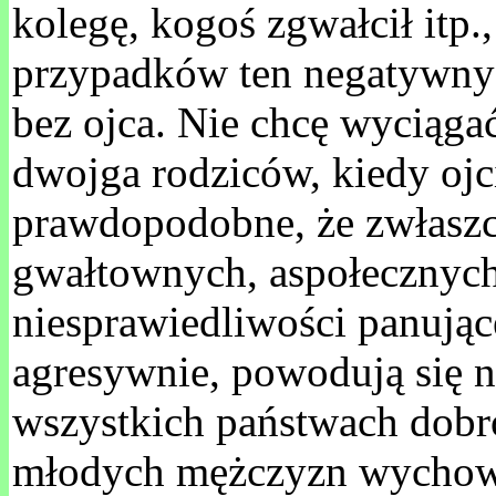
kolegę, kogoś zgwałcił itp.
przypadków ten negatywny b
bez ojca. Nie chcę wyciągać
dwojga rodziców, kiedy ojcie
prawdopodobne, że zwłaszc
gwałtownych, aspołecznych
niesprawiedliwości panujące
agresywnie, powodują się 
wszystkich państwach dobro
młodych mężczyzn wychowan