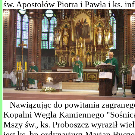
św. Apostołów Piotra i Pawła i ks. in
Nawiązując do powitania zagranego 
Kopalni Węgla Kamiennego "Sośnic
Mszy św., ks. Proboszcz wyraził wiel
jest ks. bp ordynariusz Marian Bucz