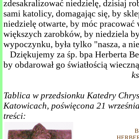
zdesakralizować niedzielę, dzisiaj ro
sami katolicy, domagając się, by skl
niedzielę otwarte, by móc pracować 
większych zarobków, by niedziela by
wypoczynku, była tylko "nasza, a ni
Dziękujemy za śp. bpa Herberta Be
by obdarował go światłością wieczn
k
.
Tablica w przedsionku Katedry Chry
Katowicach, poświęcona 21 września 
treści:
B
HERBE