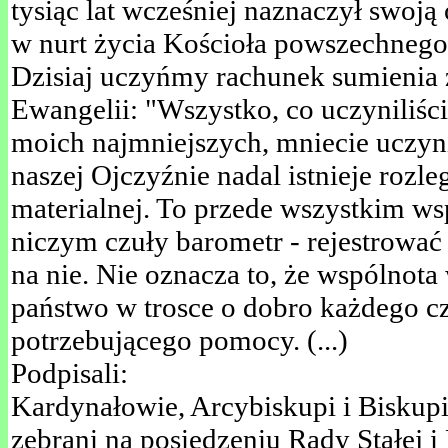
tysiąc lat wcześniej naznaczył swoją
w nurt życia Kościoła powszechnego. 
Dzisiaj uczyńmy rachunek sumienia 
Ewangelii: "Wszystko, co uczyniliści
moich najmniejszych, mniecie uczyni
naszej Ojczyźnie nadal istnieje rozle
materialnej. To przede wszystkim w
niczym czuły barometr - rejestrować 
na nie. Nie oznacza to, że wspólnota
państwo w trosce o dobro każdego c
potrzebującego pomocy. (...)
Podpisali:
Kardynałowie, Arcybiskupi i Biskup
zebrani na posiedzeniu Rady Stałej 