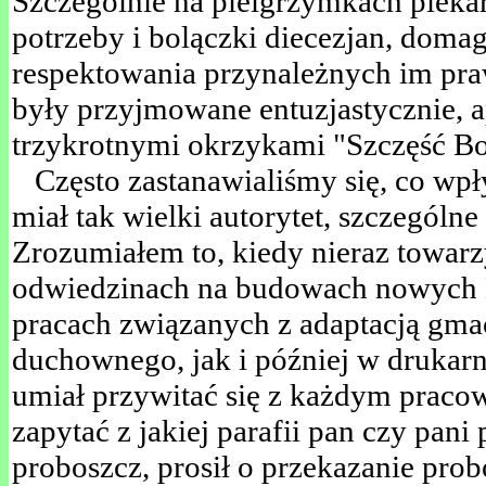
Szczególnie na pielgrzymkach pieka
potrzeby i bolączki diecezjan, domag
respektowania przynależnych im pra
były przyjmowane entuzjastycznie, 
trzykrotnymi okrzykami "Szczęść Bo
Często zastanawialiśmy się, co wpły
miał tak wielki autorytet, szczególne
Zrozumiałem to, kiedy nieraz towar
odwiedzinach na budowach nowych 
pracach związanych z adaptacją gm
duchownego, jak i później w drukarni
umiał przywitać się z każdym praco
zapytać z jakiej parafii pan czy pani
proboszcz, prosił o przekazanie pro