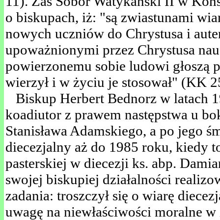
11). Zaś Sobór Watykański II w Kons
o biskupach, iż: "są zwiastunami w
nowych uczniów do Chrystusa i aute
upoważnionymi przez Chrystusa nauc
powierzonemu sobie ludowi głoszą p
wierzył i w życiu je stosował" (KK 2
Biskup Herbert Bednorz w latach 1
koadiutor z prawem następstwa u b
Stanisława Adamskiego, a po jego śm
diecezjalny aż do 1985 roku, kiedy t
pasterskiej w diecezji ks. abp. Dam
swojej biskupiej działalności realiz
zadania: troszczył się o wiarę diecezj
uwagę na niewłaściwości moralne w i