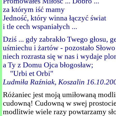
Promowałeś Miłość ... Dobro ...
za którym iść mamy
Jedność, który winna łączyć świat
i tle cech wspaniałych ...
Dziś ... gdy zabrakło Twego głosu, g
uśmiechu i żartów - pozostało Słowo
niech rozrasta się w nas i wydaje plo
a Ty z Domu Ojca błogosław;
"Urbi et Orbi"
Ludmiła Raźniak, Koszalin 16.10.200
Różaniec jest moją umiłowaną modl
cudowną! Cudowną w swej prostocie i
modlitwie wiele razy powtarzamy sł