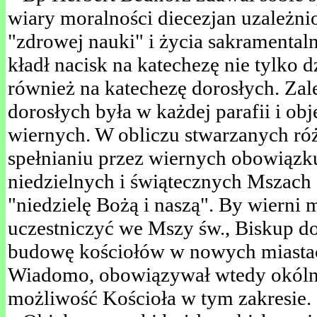
wiary moralności diecezjan uzależnio
"zdrowej nauki" i życia sakramental
kładł nacisk na katechezę nie tylko dz
również na katechezę dorosłych. Zal
dorosłych była w każdej parafii i obj
wiernych. W obliczu stwarzanych ró
spełnianiu przez wiernych obowiązk
niedzielnych i świątecznych Mszach 
"niedzielę Bożą i naszą". By wierni 
uczestniczyć we Mszy św., Biskup d
budowę kościołów w nowych miastach
Wiadomo, obowiązywał wtedy okólnik
możliwość Kościoła w tym zakresie.