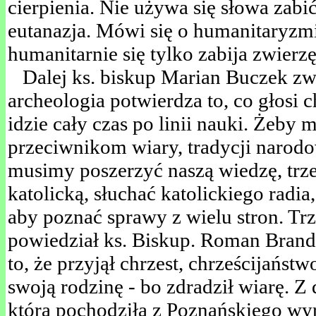
cierpienia. Nie używa się słowa zabić
eutanazja. Mówi się o humanitaryzmi
humanitarnie się tylko zabija zwierz
Dalej ks. biskup Marian Buczek zwr
archeologia potwierdza to, co głosi 
idzie cały czas po linii nauki. Żeby
przeciwnikom wiary, tradycji narodo
musimy poszerzyć naszą wiedzę, trze
katolicką, słuchać katolickiego radia,
aby poznać sprawy z wielu stron. Tr
powiedział ks. Biskup. Roman Brands
to, że przyjął chrzest, chrześcijańst
swoją rodzinę - bo zdradził wiarę. Z 
która pochodziła z Poznańskiego wy