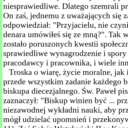
niesprawiedliwe. Dlatego szemrali 
On zaś, jednemu z uważających się 
odpowiedział: "Przyjacielu, nie czyn
denara umówiłeś się ze mną?". Tak w
zostało poruszonych kwestii społeczn
sprawiedliwe wynagrodzenie i spory 
pracodawcy i pracownika, i wiele in
Troska o wiarę, życie moralne, jak i
przede wszystkim zadanie każdego b
biskupa diecezjalnego. Św. Paweł pi
zaznaczył: "Biskup winien być ... pr
niezawodnej wykładni nauki, aby pr
mógł udzielać upomnień i przekonyw