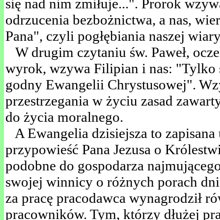
się nad nim zmiłuje...". Prorok wzy
odrzucenia bezbożnictwa, a nas, wie
Pana", czyli pogłębiania naszej wiary
W drugim czytaniu św. Paweł, ocze
wyrok, wzywa Filipian i nas: "Tylko
godny Ewangelii Chrystusowej". Wz
przestrzegania w życiu zasad zawart
do życia moralnego.
A Ewangelia dzisiejsza to zapisana
przypowieść Pana Jezusa o Królestwie
podobne do gospodarza najmującego
swojej winnicy o różnych porach dnia
za pracę pracodawca wynagrodził r
pracowników. Tym, którzy dłużej pra