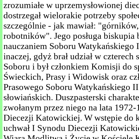
zrozumiałe w uprzemysłowionej diece
dostrzegał wielorakie potrzeby społe
szczególnie - jak mawiał: "górników
robotników". Jego posługa biskupia 
nauczaniem Soboru Watykańskiego I
inaczej, gdyż brał udział w czterech
Soboru i był członkiem Komisji do 
Świeckich, Prasy i Widowisk oraz c
Prasowego Soboru Watykańskiego II
słowiańskich. Duszpasterski charakt
zwołanym przez niego na lata 1972-
Diecezji Katowickiej. W wstępie do
uchwał I Synodu Diecezji Katowicki
Wiara Modlitwa i Życie w Kościele 