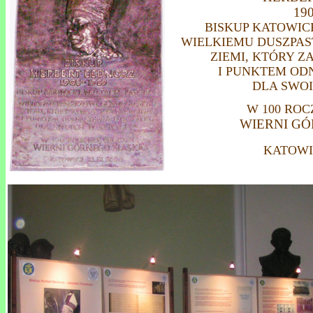
190
BISKUP KATOWICK
WIELKIEMU DUSZPAS
ZIEMI, KTÓRY Z
I PUNKTEM ODN
DLA SWO
W 100 ROC
WIERNI G
KATOWIC