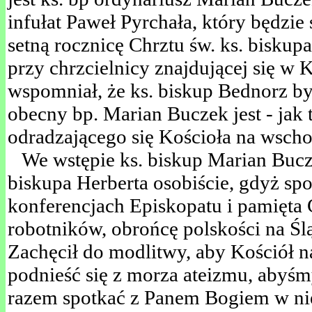
infułat Paweł Pyrchała, który będzi
setną rocznicę Chrztu św. ks. biskup
przy chrzcielnicy znajdującej się w 
wspomniał, że ks. biskup Bednorz by
obecny bp. Marian Buczek jest - jak
odradzającego się Kościoła na wsch
We wstępie ks. biskup Marian Bucze
biskupa Herberta osobiście, gdyż spo
konferencjach Episkopatu i pamięta
robotników, obrońcę polskości na Śl
Zachęcił do modlitwy, aby Kościół n
podnieść się z morza ateizmu, abyśm
razem spotkać z Panem Bogiem w ni