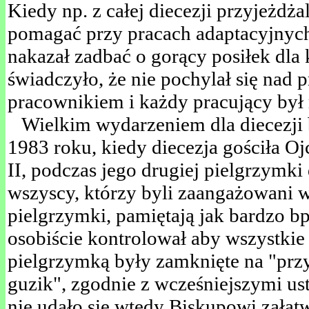
Kiedy np. z całej diecezji przyjeżdża
pomagać przy pracach adaptacyjnyc
nakazał zadbać o gorący posiłek dla
świadczyło, że nie pochylał się nad p
pracownikiem i każdy pracujący był 
Wielkim wydarzeniem dla diecezji 
1983 roku, kiedy diecezja gościła O
II, podczas jego drugiej pielgrzymki
wszyscy, którzy byli zaangażowani w
pielgrzymki, pamiętają jak bardzo 
osobiście kontrolował aby wszystkie
pielgrzymką były zamknięte na "prz
guzik", zgodnie z wcześniejszymi us
nie udało się wtedy Biskupowi załatw