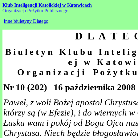
Klub Inteligencji Katolickiej w Katowicach
Organizacja Pożytku Publicznego
Inne biuletyny Dlatego
D L A T E 
B i u l e t y n K l u b u I n t e l i g 
e j w K a t o w i 
O r g a n i z a c j i P o ż y t k u
Nr 10 (202) 16 października 2008
Paweł, z woli Bożej apostoł Chrystus
którzy są (w Efezie), i do wiernych w
Łaska wam i pokój od Boga Ojca nas
Chrystusa. Niech będzie błogosławio