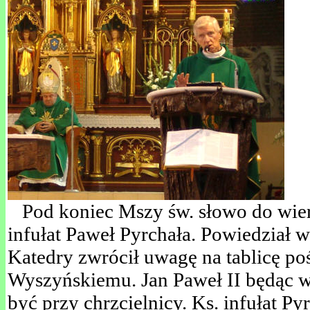
Pod koniec Mszy św. słowo do wier
infułat Paweł Pyrchała. Powiedział 
Katedry zwrócił uwagę na tablicę p
Wyszyńskiemu. Jan Paweł II będąc 
być przy chrzcielnicy. Ks. infułat P