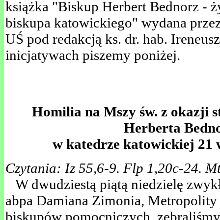
książka "Biskup Herbert Bednorz - ż
biskupa katowickiego" wydana prze
UŚ pod redakcją ks. dr. hab. Ireneus
inicjatywach piszemy poniżej.
Homilia na Mszy św. z okazji s
Herberta Bedn
w katedrze katowickiej 21 
Czytania: Iz 55,6-9. Flp 1,20c-24. M
W dwudziestą piątą niedzielę zwyk
abpa Damiana Zimonia, Metropolity 
biskupów pomocniczych, zebraliśmy s