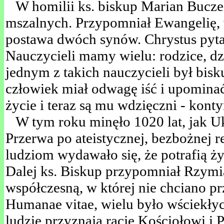
W homilii ks. biskup Marian Bucze
mszalnych. Przypomniał Ewangelię, w
postawa dwóch synów. Chrystus pyta,
Nauczycieli mamy wielu: rodzice, dzie
jednym z takich nauczycieli był bis
człowiek miał odwagę iść i upominać
życie i teraz są mu wdzięczni - kont
W tym roku minęło 1020 lat, jak Ukr
Przerwa po ateistycznej, bezbożnej re
ludziom wydawało się, że potrafią żyć
Dalej ks. Biskup przypomniał Rzymi
współczesną, w której nie chciano pr
Humanae vitae, wielu było wściekłych
ludzie przyznają rację Kościołowi i 