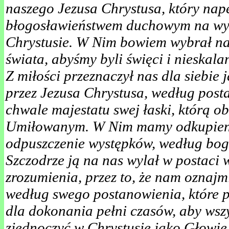
naszego Jezusa Chrystusa, który nape
błogosławieństwem duchowym na wyż
Chrystusie. W Nim bowiem wybrał na
świata, abyśmy byli święci i nieskala
Z miłości przeznaczył nas dla siebie
przez Jezusa Chrystusa, według post
chwale majestatu swej łaski, którą o
Umiłowanym. W Nim mamy odkupienie
odpuszczenie występków, według bog
Szczodrze ją na nas wylał w postaci w
zrozumienia, przez to, że nam oznajm
według swego postanowienia, które 
dla dokonania pełni czasów, aby wsz
zjednoczyć w Chrystusie jako Głowie: