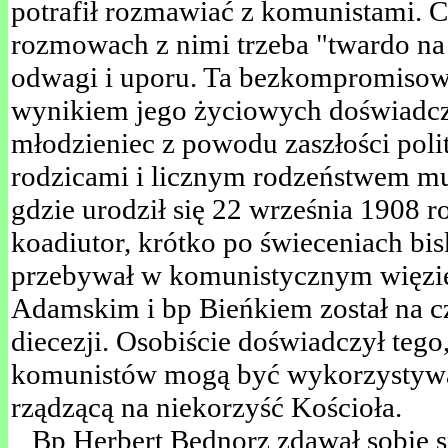
potrafił rozmawiać z komunistami. C
rozmowach z nimi trzeba "twardo na 
odwagi i uporu. Ta bezkompromisow
wynikiem jego życiowych doświadcz
młodzieniec z powodu zaszłości poli
rodzicami i licznym rodzeństwem mu
gdzie urodził się 22 września 1908 r
koadiutor, krótko po świeceniach bis
przebywał w komunistycznym więzien
Adamskim i bp Bieńkiem został na cz
diecezji. Osobiście doświadczył teg
komunistów mogą być wykorzystywa
rządzącą na niekorzyść Kościoła.
Bp Herbert Bednorz zdawał sobie sp