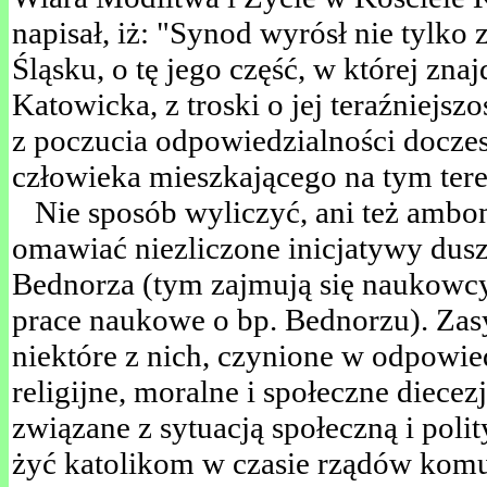
napisał, iż: "Synod wyrósł nie tylko 
Śląsku, o tę jego część, w której znaj
Katowicka, z troski o jej teraźniejszo
z poczucia odpowiedzialności doczes
człowieka mieszkającego na tym tere
Nie sposób wyliczyć, ani też ambona
omawiać niezliczone inicjatywy dusz
Bednorza (tym zajmują się naukowcy 
prace naukowe o bp. Bednorzu). Zasy
niektóre z nich, czynione w odpowied
religijne, moralne i społeczne diecez
związane z sytuacją społeczną i polit
żyć katolikom w czasie rządów komu