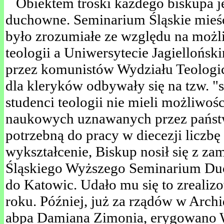
Obiektem troski każdego biskupa j
duchowne. Seminarium Śląskie mieśc
było zrozumiałe ze względu na możl
teologii a Uniwersytecie Jagiellońs
przez komunistów Wydziału Teologi
dla kleryków odbywały się na tzw. 
studenci teologii nie mieli możliwoś
naukowych uznawanych przez państw
potrzebną do pracy w diecezji liczbę
wykształcenie, Biskup nosił się z za
Śląskiego Wyższego Seminarium D
do Katowic. Udało mu się to zreali
roku. Później, już za rządów w Archi
abpa Damiana Zimonia, erygowano 