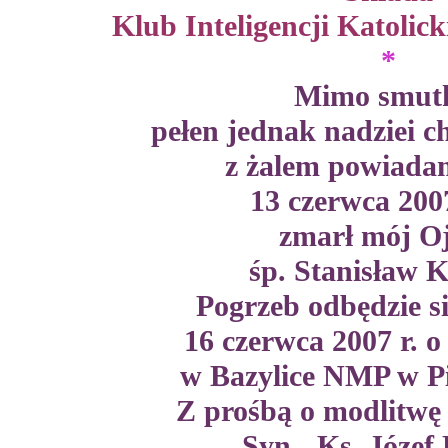
Klub Inteligencji Katolic
*
Mimo smut
pełen jednak nadziei ch
z żalem powiada
13 czerwca 200
zmarł mój Oj
śp. Stanisław 
Pogrzeb odbędzie s
16 czerwca 2007 r. o
w Bazylice NMP w Pi
Z prośbą o modlitwę
Syn - Ks. Józef