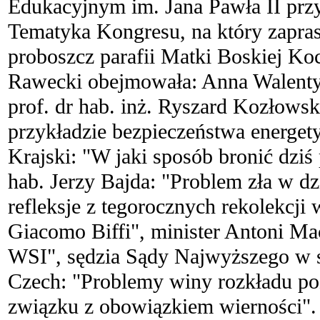
Edukacyjnym im. Jana Pawła II przy
Tematyka Kongresu, na który zapras
proboszcz parafii Matki Boskiej Ko
Rawecki obejmowała: Anna Walentyn
prof. dr hab. inż. Ryszard Kozłows
przykładzie bezpieczeństwa energet
Krajski: "W jaki sposób bronić dziś 
hab. Jerzy Bajda: "Problem zła w dz
refleksje z tegorocznych rekolekcji 
Giacomo Biffi", minister Antoni Mac
WSI", sędzia Sądy Najwyższego w s
Czech: "Problemy winy rozkładu po
związku z obowiązkiem wierności".