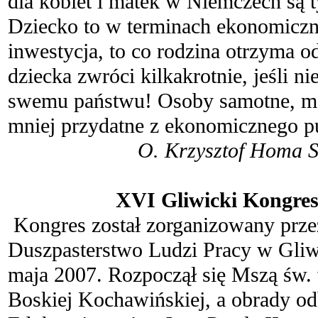
dla kobiet i matek w Niemczech są 
Dziecko to w terminach ekonomiczn
inwestycja, to co rodzina otrzyma 
dziecka zwróci kilkakrotnie, jeśli ni
swemu państwu! Osoby samotne, ma
mniej przydatne z ekonomicznego p
O. Krzysztof Homa S
.
XVI Gliwicki Kongres
Kongres został zorganizowany prz
Duszpasterstwo Ludzi Pracy w Gliw
maja 2007. Rozpoczął się Mszą św. 
Boskiej Kochawińskiej, a obrady o