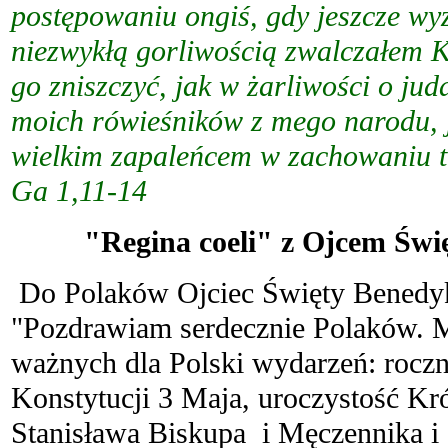
postępowaniu ongiś, gdy jeszcze wy
niezwykłą gorliwością zwalczałem K
go zniszczyć, jak w żarliwości o ju
moich rówieśników z mego narodu, j
wielkim zapaleńcem w zachowaniu t
Ga 1,11-14
"Regina coeli" z Ojcem Świ
Do Polaków Ojciec Święty Benedy
"Pozdrawiam serdecznie Polaków. M
ważnych dla Polski wydarzeń: roczn
Konstytucji 3 Maja, uroczystość Kr
Stanisława Biskupa i Męczennika i 