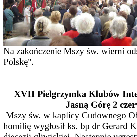
Na zakończenie Mszy św. wierni od
Polskę".
.
XVII Pielgrzymka Klubów Intel
Jasną Górę 2 cze
Mszy św. w kaplicy Cudownego Obr
homilię wygłosił ks. bp dr Gerard 
diecezji gliwickiej. Następnie uczes