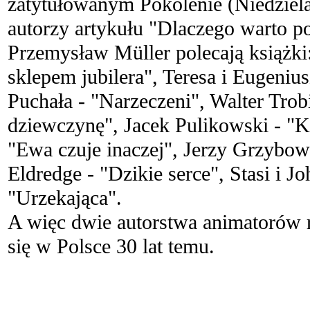
zatytułowanym Pokolenie (Niedziela 
autorzy artykułu "Dlaczego warto p
Przemysław Müller polecają książki:
sklepem jubilera", Teresa i Eugenius
Puchała - "Narzeczeni", Walter Tro
dziewczynę", Jacek Pulikowski - "K
"Ewa czuje inaczej", Jerzy Grzybow
Eldredge - "Dzikie serce", Stasi i J
"Urzekająca".
A więc dwie autorstwa animatorów re
się w Polsce 30 lat temu.
.