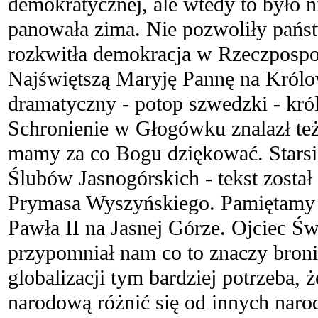
demokratycznej, ale wtedy to było 
panowała zima. Nie pozwoliły państ
rozkwitła demokracja w Rzeczpospol
Najświętszą Maryję Pannę na Królow
dramatyczny - potop szwedzki - kró
Schronienie w Głogówku znalazł też
mamy za co Bogu dziękować. Starsi
Ślubów Jasnogórskich - tekst zosta
Prymasa Wyszyńskiego. Pamiętamy 
Pawła II na Jasnej Górze. Ojciec Św
przypomniał nam co to znaczy bronić
globalizacji tym bardziej potrzeba, 
narodową różnić się od innych nar