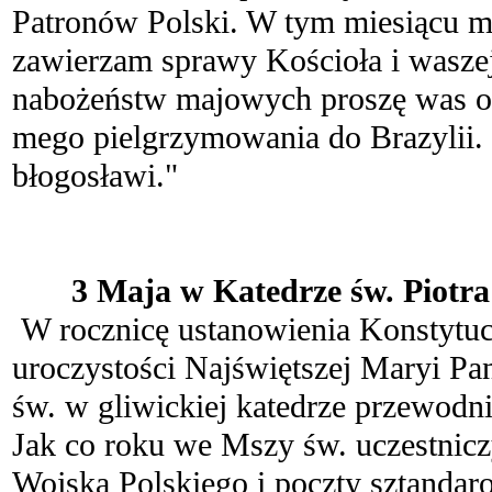
Patronów Polski. W tym miesiącu 
zawierzam sprawy Kościoła i wasze
nabożeństw majowych proszę was o 
mego pielgrzymowania do Brazylii
błogosławi."
.
3 Maja w Katedrze św. Piotra
W rocznicę ustanowienia Konstytucj
uroczystości Najświętszej Maryi P
św. w gliwickiej katedrze przewodn
Jak co roku we Mszy św. uczestnic
Wojska Polskiego i poczty sztandar