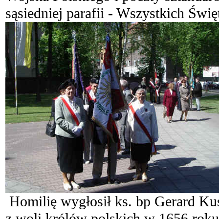
sąsiedniej parafii - Wszystkich Świę
Homilię wygłosił ks. bp Gerard Kus
z woli królów polskich w 1656 rok