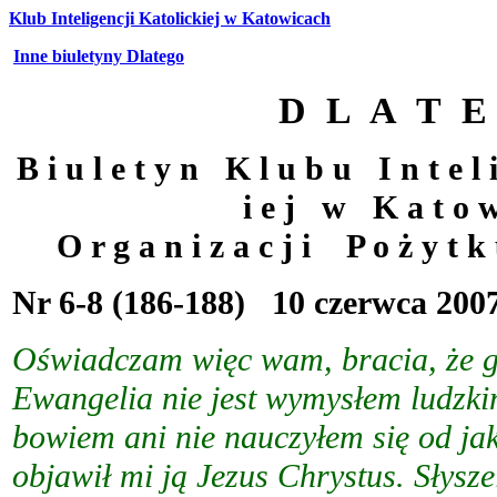
Klub Inteligencji Katolickiej w Katowicach
Inne biuletyny Dlatego
D L A T E
B i u l e t y n K l u b u I n t e l i
i e j w K a t o w 
O r g a n i z a c j i P o ż y t k
Nr 6-8 (186-188) 10 czerwca 200
Oświadczam więc wam, bracia, że g
Ewangelia nie jest wymysłem ludzki
bowiem ani nie nauczyłem się od jak
objawił mi ją Jezus Chrystus. Słysze