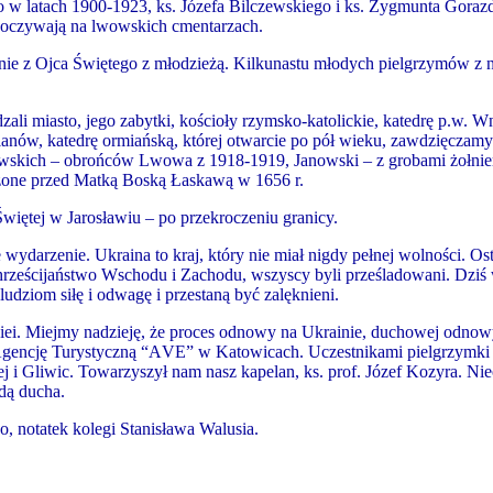
go w latach 1900-1923, ks. Józefa Bilczewskiego i ks. Zygmunta Gora
poczywają na lwowskich cmentarzach.
nie z Ojca Świętego z młodzieżą. Kilkunastu młodych pielgrzymów z n
i miasto, jego zabytki, kościoły rzymsko-katolickie, katedrę p
.
w. Wn
lianów, katedrę ormiańską, której otwarcie po pół wieku, zawdzięcza
skich – obrońców Lwowa z 1918-1919, Janowski – z grobami żołnier
ożone przed Matką Boską Łaskawą w 1656 r.
iętej w Jarosławiu – po przekroczeniu granicy.
ydarzenie. Ukraina to kraj, który nie miał nigdy pełnej wolności. Ost
rześcijaństwo Wschodu i Zachodu, wszyscy byli prześladowani. Dziś wi
ludziom siłę i odwagę i przestaną być zalęknieni.
dziei. Miejmy nadzieję, że proces odnowy na Ukrainie, duchowej odnowy
Agencję Turystyczną “A
VE
” w Katowicach. Uczestnikami pielgrzymki
 i Gliwic. Towarzyszył nam nasz kapelan, ks. prof. Józef Kozyra. Ni
dą ducha.
, notatek kolegi Stanisława Walusia.