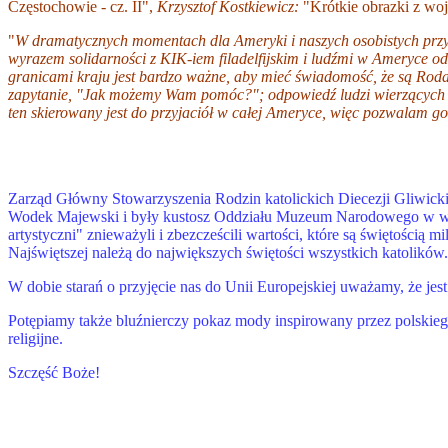
Częstochowie - cz. II",
Krzysztof Kostkiewicz:
"Krótkie ob
razki z woj
"
W dramatycznych momentach dla Ameryki i naszych osobistych przyk
wyrazem solidarności z KIK-iem filadelfijskim i ludźmi w Ameryce o
granicami kraju jest bardzo ważne, aby mieć świadomość, że są Rodac
zapytanie, "Jak możemy Wam pomóc?"; odpowiedź ludzi wierzących moż
ten skierowany jest do przyjaciół w całej Ameryce, więc pozwalam go 
Zarząd Główny Stowarzyszenia Rodzin katolickich Diecezji Gliwickie
Wodek Majewski i były kustosz Oddziału Muzeum Narodowego w warsz
artystyczni" znieważyli
i zbezcześcili wartości, które są świętością
Najświętszej należą do największych świętości wszystkich katolików.
W dobie starań o przyjęcie nas do Unii Europejskiej uważamy, że je
Potępiamy także bluźnierczy pokaz mody inspirowany przez polskie
religijne.
Szczęść Boże!