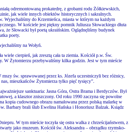
paniałą odremontowaną prokatedrę, z grobami rodu Żółkiewskich,
nie, jak wiele innych obiektów historycznych i sakralnych.
w. Wyjechaliśmy do Krzemieńca, miasta w którym na każdym
stycznego. W kościele jest piękny pomnik Juliusza Słowackiego dłuta
wa, że Słowacki był poetą ukraińskim. Oglądnęliśmy budynek
tka poety.
 wjechaliśmy na Wołyń.
iele cierpień, jak zresztą cała ta ziemia. Kościół p
.
w. Św.
. W Żytomierzu przebywaliśmy kilka godzin. Jest w tym mieście
 mszy św. sprawowanej przez ks. Józefa uczestniczyli bez różnicy,
a nas, mieszkańców Żytomierza tylko pięć tysięcy”.
najważniejsze sanktuaria: Jasna Góra, Ostra Brama i Berdyczów. Był
wiatowej, a klasztor zniszczony. Od roku 1990 zaczyna się powolne
ziona kopia cudownego obrazu namalowana przez polską malarkę w
Św. Barbary brali ślub Ewelina Hańska i Honoriusz Balzak. Ksiądz
Dniepru. W tym mieście toczyła się ostra walka z chrześcijaństwem, z
ł otwarty jako muzeum. Kościół św. Aleksandra – obrządku rzymsko-