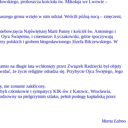
zdowskiego, proboszcza kościoła św. Mikołaja we Lwowie –
aszego grona wzięło w nim udział. Wrócili późną nocą – zmęczeni,
iebowzięcia Najświętszej Marii Panny i kościół św. Antoniego i
my Ojcu Świętemu, i cmentarze: Łyczakowski, gdzie spoczywają
zy polskich i grobem błogosławionego Józefa Bilczewskiego. W
atnio na długie lata wchłonięty przez Związek Radziecki był objęty
dać, że życie religijne odradza się. Przybycie Ojca Świętego, Jego
, nie zostanie zakłócony.
 byli członkowie i sympatycy KIK-ów z Katowic, Wrocławia,
eodzowny na pielgrzymim szlaku, pełnił posługę kapłańską przez
Marta Łabno