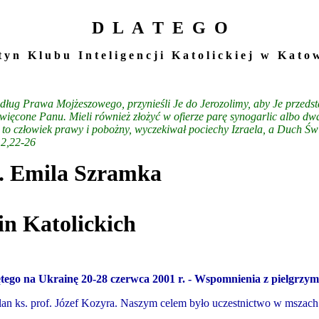
D L A T E G O
 t y n K l u b u I n t e l i g e n c j i K a t o l i c k i e j w K a t o w
edług Prawa Mojżeszowego, przynieśli Je do Jerozolimy, aby Je przed
święcone Panu. Mieli również złożyć w ofierze parę synogarlic albo d
 to człowiek prawy i pobożny, wyczekiwał pociechy Izraela, a Duch Św
 2,22-26
s. Emila Szramka
in Katolickich
ętego na Ukrainę
20-28 czerwca 2001 r. - Wspomnienia z pielgrz
lan ks. prof. Józef Kozyra. Naszym celem było uczestnictwo w mszac