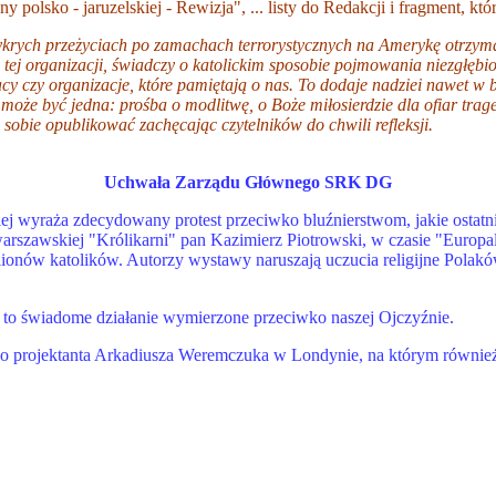
ny polsko - jaruzelskiej - Rewizja", ... listy do Redakcji i fragment, k
rych przeżyciach po zamachach terrorystycznych na Amerykę otrzymałe
d tej organizacji, świadczy o katolickim sposobie pojmowania niezgłę
y czy organizacje, które pamiętają o nas. To dodaje nadziei nawet w b
e być jedna: prośba o modlitwę, o Boże miłosierdzie dla ofiar traged
sobie opublikować zachęcając czytelników do chwili refleksji.
Uchwała Zarządu Głównego SRK DG
j wyraża zdecydowany protest przeciwko bluźnierstwom, jakie ostatni
awskiej "Królikarni" pan Kazimierz Piotrowski, w czasie "Europalió
 milionów katolików. Autorzy wystawy naruszają uczucia religijne Pola
st to świadome działanie wymierzone przeciwko naszej Ojczyźnie.
go projektanta Arkadiusza Weremczuka w Londynie, na którym również