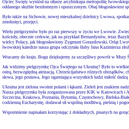
Ojciec Święty wyniósł na ołtarze arcybiskupa metropolitę lwowskie
oddanego służbie bezdomnym i opuszczonym. Obaj błogosławieni s
Było także na Sichowie, nowej mieszkalnej dzielnicy Lwowa, spotka
zmoknięci, przejęci.
Wielu pielgrzymów było po raz pierwszy w życiu we Lwowie. Zwiedzal
kościoły, obecnie cerkwie, jak na przykład Bernardynów, teraz Bazy
wielcy Polacy, jak błogosławiony Zygmunt Gorazdowsk
i,
Orląt Lwow
lwowskiej katedrze nasza grupa odczytała śluby Jana Kazimierza zł
Wracamy do kraju. Bogu dziękujemy za szczęśliwy powrót w Mszy Św
Jak widzimy pielgrzymkę Ojca Świętego na Ukrainę? Było to wielkie w
ostrą, bezwzględną ateizacją. Chrześcijaństwo różnych obrządków, ch
słowa, jego postawa, Jego ogarniająca wszystkich ludzi miłość dadzą 
Ukraina jest zielona swoimi polami i łąkami. Zieleń jest znakiem na
Nasza pielgrzymka była zorganizowana przez KIK w Katowicach i 
Szczecina, Krakowa, Poznania, Bytomia, Częstochowy, Bielska-Białej
codzienną Eucharystię, dodawał sił wspólną modlitwą, pieśnią i pogo
Wspomnienie napisałam korzystając z dokładnych, pisanych na gorąco