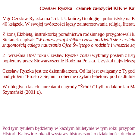
Czesław Ryszka - członek założyciel KIK w Ka
Mgr Czesław Ryszka ma 55 lat. Ukończył teologię i polonistykę na Ka
40 książek. W swojej twórczości łączy zainteresowania religią, lite
Z żoną Elżbietą, instruktorką poradnictwa rodzinnego przygotowali k
Stefanek napisał:
"W nadzwyczaj krótkim czasie podzielili się z czyte
znajomością całego nauczania Ojca Świętego o rodzinie i wreszcie za
21 września 1997 roku Czesław Ryszka został wybrany posłem z list
popierany przez Stowarzyszenie Rodzina Polska. Uzyskał największą
Czesław Ryszka jest też dziennikarzem. Od lat jest związany z Tygo
nadtytułem "Prosto z Sejmu" i obecnie czytam felietony pod nadtutułe
W ubiegłych latach laureatami nagrody "Żródła" byli: redaktor Jan Ma
Szymański (2001 r.).
Pod tym tytułem będziemy w każdym biuletynie w tym roku przypom
Historii Katowic z okazji wystawy historycznej o działalności duch