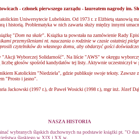
towicach - członek pierwszego zarządu -
laureatem nagrody
im. Sł
tolickim Uniwersytecie Lubelskim. Od 1973 r. z Elżbietą stanowią małż
raturą i historią. Problematyka w nich zawarta służy między innymi um
siążkę "
Dom na skale
". Książka ta powstała na zamówienie Rady Episk
lnikami przemyśleniami nt. nauczania o rodzinie w czasie ostatniej piel
prosili czytelników do własnego domu, aby obdarzyć gości doświadczen
y "Akcji Wyborczej Solidarność". Na liście "AWS" w okręgu wyborczy
 liczbę głosów spośród kandydatów tej listy. Aktywnie uczestniczył 
dnikiem Katolickim "Niedziela", gdzie publikuje swoje teksty. Zawsze
m "Prosto i jasno".
ria Jackowski (1997 r.), dr Paweł Wosicki (1998 r.), mgr inż. Józef D
NASZA HISTORIA
inać wybranych śląskich duchownych na podstawie książki pt. "O d
owieństwa śląskiego w XIX i XX w.