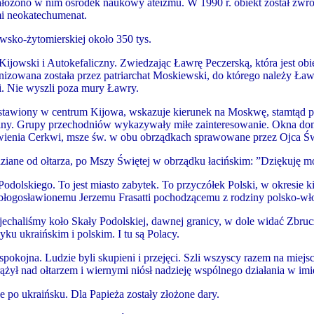
. Założono w nim ośrodek naukowy ateizmu. W 1990 r. obiekt został z
mi neokatechumenat.
wsko-żytomierskiej około 350 tys.
ijowski i Autokefaliczny. Zwiedzając Ławrę Peczerską, która jest ob
nizowana została przez patriarchat Moskiewski, do którego należy Ła
i. Nie wyszli poza mury Ławry.
awiony w centrum Kijowa, wskazuje kierunek na Moskwę, stamtąd poch
i
ny. Grupy przechodniów
wykazywały miłe zainteresowanie. Okna dom
awienia Cerkwi, msze św. w obu obrządkach sprawowane przez Ojca Św
ziane od ołtarza, po Mszy Świętej w obrządku łacińskim: ”Dziękuję m
olskiego. To jest miasto zabytek. To przyczółek Polski, w okresie k
 błogosławionemu Jerzemu Frasatti pochodzącemu z rodziny polsko-wło
echaliśmy koło Skały Podolskiej, dawnej granicy, w dole widać Zbruc
u ukraińskim i polskim. I tu są Polacy.
pokojna. Ludzie byli skupieni i przejęci. Szli wszyscy razem na miej
ążył nad ołtarzem i wiernymi niósł nadzieję wspólnego działania w im
że po ukraińsku. Dla Papieża zostały złożone dary.