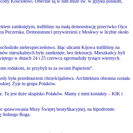
wrócony Kościołowi. Obecnie są w nim msze św. w języku polskim,
iektem zamkniętym, trafiliśmy na małą demonstrację przeciwko Ojcu
wra Peczerska. Demonstranci przywiezieni z Moskwy w liczbie około
odziło niebezpieczeństwo. Idąc ulicami Kijowa trafiliśmy na
ów mieszkalnych były zamknięte, bez dekoracji. Mieszkańcy byli
iętego w dniach 24 i 25 czerwca zgromadziły tysiące wiernych.
oim rodakom, że przybyli tu za swoim Papieżem”.
iedy była przedmurzem chrześcijaństwa. Architektura obronna została
skiej. Żyje tu grupa Polaków.
z. Tu jest duże skupisko Polaków. Mamy z nimi kontakty – KIK i
sce sprawowania Mszy Świętej beatyfikacyjnej, na hipodromie.
ię Jednego Boga.