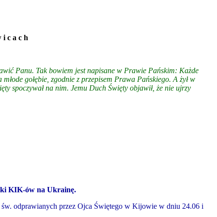
 i c a c h
stawić Panu. Tak bowiem jest napisane w Prawie Pańskim: Każde
wa młode gołębie, zgodnie z przepisem Prawa Pańskiego. A żył w
ięty spoczywał na nim. Jemu Duch Święty objawił, że nie ujrzy
ymki KIK-ów
na Ukrainę.
h św. odprawianych przez Ojca Świętego w Kijowie w dniu 24.06 i