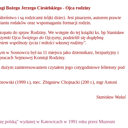
ugi Bożego Jerzego Ciesielskiego
- Ojca rodziny
eństwo i są rodzicami trójki dzieci. Jest pisarzem, autorem prawie
acnianiu rodaków oraz wspomaganiu formacji rodzin.
opatu do spraw Rodziny. We wstępie do tej książki ks. bp Stanisław
grzymki Ojca Świętego do Ojczyzny, podzielili się dogłębną
iem wspólnoty życia i miłości własnej rodziny".
m w Sosnowcu był na 11 miejscu jako dziennikarz, bezpartyjny i
w pracach Sejmowej Komisji Rodziny.
 z dużym zainteresowaniem czytałem jego cotygodniowe felietony pod
ąbrowski (1999 r.), mec. Zbigniew Chojnacki (200 r.), mgr Antoni
Stanisław Waluś
uszę polską" wydanej w Katowicach w 1991 roku przez Muzeum