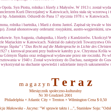
 Opola. Syn Piotra, rolnika i Józefy z Małysów. W 1913 r. został wy
anclerzem Kurii Diecezjalnej w Katowicach, która stała się wzorową i 
 z bp. Adamskim. Odszedł do Pana 17 stycznia 1978 r. w Katowicach.
na, rolnika i bartnika, i Marii z domu Jantoś. Zapisał się trwale w h
go). Został uhonorowany orderami: rosyjskimi, austro-węgierskimi, sz
workowie. Syn Augusta, chałupnika, i Józefy z Kandziorów. Ukończył 
e Mariackim w Katowicach. Należał do założycieli Towarzystwa Oświat
rnego Śląska"
i "
Das Recht auf die Muttesprache in Lichte des Christe
927 r. kierował pracami przy budowie katedry p.w. Chrystusa Króla 
 na Górnym Śląsku oraz redagował wydawane przez nie roczniki. Po w
sztowania w 1940 r. Został wywieziony do Dachau, następnie do Gus
wykorzystał na słuchanie spowiedzi i udzielanie innych sakramentów 
T e r a z
m a g a z y n
Miesięcznik społeczno-kulturalny
Nr 30 Grudzień 2001
Philadelphia × Atlantic City × Trenton × Wilmington Cena $ 0,50
icja Makowska - Jacyna:
"W sprawie taktu i ...", Stanisław Soja: "Od