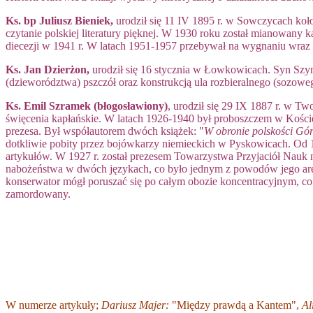
Ks. bp Juliusz Bieniek,
urodził się 11 IV 1895 r. w Sowczycach koło
czytanie polskiej literatury pięknej. W 1930 roku został mianowany k
diecezji w 1941 r. W latach 1951-1957 przebywał na wygnaniu wraz
Ks. Jan Dzierżon,
urodził się 16 stycznia w Łowkowicach. Syn Szymo
(dzieworództwa) pszczół oraz konstrukcją ula rozbieralnego (sozowe
Ks. Emil Szramek (błogosławiony)
, urodził się 29 IX 1887 r. w T
święcenia kapłańskie. W latach 1926-1940 był proboszczem w Kościel
prezesa. Był współautorem dwóch książek: "
W obronie polskości Gó
dotkliwie pobity przez bojówkarzy niemieckich w Pyskowicach. Od 1
artykułów. W 1927 r. został prezesem Towarzystwa Przyjaciół Nauk
nabożeństwa w dwóch językach, co było jednym z powodów jego are
konserwator mógł poruszać się po całym obozie koncentracyjnym, co 
zamordowany.
W numerze artykuły;
Dariusz Majer:
"Między prawdą a Kantem",
Al