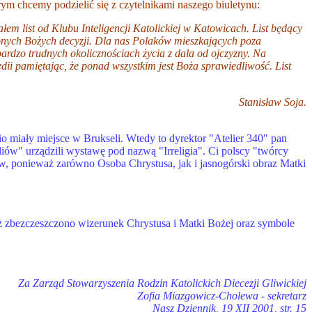
tórym chcemy podzielić się z czytelnikami naszego biuletynu:
m list od Klubu Inteligencji Katolickiej w Katowicach. List będący
bionych Bożych decyzji. Dla nas Polaków mieszkających poza
ardzo trudnych okolicznościach życia z dala od ojczyzny. Na
ii pamiętając, że ponad wszystkim jest Boża sprawiedliwość. List
Stanisław Soja.
o miały miejsce w Brukseli. Wtedy to dyrektor "Atelier 340" pan
w" urządzili wystawę pod nazwą "Irreligia". Ci polscy "twórcy
ków, ponieważ zarówno Osoba Chrystusa, jak i jasnogórski obraz Matki
 zbezczeszczono wizerunek Chrystusa i Matki Bożej oraz symbole
Za Zarząd Stowarzyszenia Rodzin Katolickich Diecezji Gliwickiej
Zofia Miazgowicz-Cholewa - sekretarz
Nasz Dziennik, 19 XII 2001, str. 15