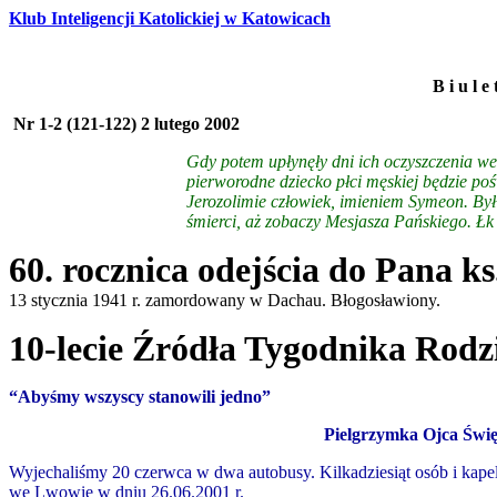
Klub Inteligencji Katolickiej w Katowicach
B i u l e
Nr 1-2 (121-122) 2 lutego 2002
Gdy potem upłynęły dni ich oczyszczenia w
pierworodne dziecko płci męskiej będzie po
Jerozolimie człowiek, imieniem Symeon. Był
śmierci, aż zobaczy Mesjasza Pańskiego. Łk
60. rocznica odej
ścia do Pana k
13 stycznia 1941 r. zamordowany w Dachau. Błogosławiony.
10-lecie Źródła Tygodnika Rodz
“Abyśmy wszyscy stanowili jedno”
Pielgrzymka Ojca Świ
Wyjechaliśmy 20 czerwca w dwa autobusy. Kilkadziesiąt osób i kape
we Lwowie w dniu 26.06.2001 r.