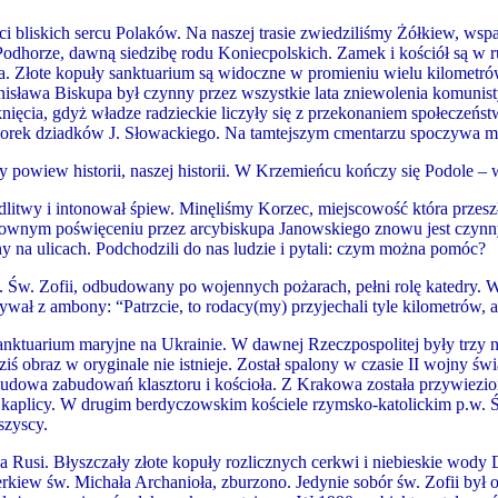
i bliskich sercu Polaków. Na naszej trasie zwiedziliśmy Żółkiew, ws
odhorze, dawną siedzibę rodu Koniecpolskich. Zamek i kościół są w rui
. Złote kopuły sanktuarium są widoczne w promieniu wielu
kil
ometró
Stanisława Biskupa był czynny przez wszystkie lata zniewolenia komuni
cia, gdyż władze radzieckie liczyły się z przekonaniem społeczeńst
worek dziadków J. Słowackiego. Na tamtejszym cmentarzu spoczywa ma
powiew historii, naszej historii. W Krzemieńcu kończy się Podole –
wy i intonował śpiew. Minęliśmy Korzec, miejscowość która przeszła w
ownym poświęceniu przez arcybiskupa Janowskiego znowu jest czynny
ny na ulicach. Podchodzili do nas ludzie i pytali: czym można pomóc?
. Św. Zofii, odbudowany po wojennych pożarach, pełni rolę katedry. W
ywał z ambony: “Patrzcie, to rodacy(my) przyjechali tyle kilometrów, 
sanktuarium maryjne na Ukrainie. W dawnej Rzeczpospolitej były trzy 
iś obraz w oryginale nie istnieje. Został spalony w czasie II wojny ś
odbudowa zabudowań klasztoru i kościoła. Z Krakowa została przywie
kaplicy. W drugim berdyczowskim kościele rzymsko-katolickim p
.
w. 
szyscy.
a Rusi. Błyszczały złote kopuły rozlicznych cerkwi i niebieskie wody 
cerkiew św. Michała Archanioła, zburzono. Jedynie sobór św. Zofii by