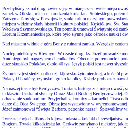
Pr
zebyliśmy szmat drogi zwiedzając w miarę czasu wiele miejscowośc
zamek w Olesku, miejsce narodzenia króla Jana Sobieskiego, potem P
Zatrzymaliśmy się w Poczajowie, sanktuarium maryjnym prawosławia
miejscu widzimy ślady historii i kultury polskiej. Kościół pw. Św. 
Wacława Szymanowskiego. Ten pomnik uratował Świątynię od zamknię
Liceum Krzemienieckiego, które było słynne jako ośr
odek
nauki i d
Nad miastem widnieje góra Bony z ruinami zamku. Wszędzie czujemy 
Nocleg mieliśmy w Równym. W czasie drogi ks. Józef prowadził modlit
Antoniego był magazynem chemikaliów. Obecnie, po remoncie i pon
duże skupisko Polaków, około 40 tys. Język polski jest nawet słyszal
Żytomierz jest siedzibą diecezji kijowsko-żytomierskiej, a kościół p
.
w
Polacy i Ukraińcy, rzymsko i greko katolicy. Ksiądz proboszcz nawoł
Na naszej trasie był Berdyczów. To stara, historyczna miejscowość, 
tu klasztor i łaskami słynący Obraz Matki Boskiej Berdyczowskiej. Dz
odradzanie sanktuarium. Przyjechali zakonnicy – karmelici. Trwa 
darze dla Ojca Świętego. Obraz jest wystawiony w wyremontowanej 
Józef zaintonował “Święta Barbaro, patronko nasza”. Śpiewaliśmy w
I wreszcie wjechaliśmy do kijowa, miasta – kolebki chrześcijaństwa n
Bogiem. Trwała kilkadziesiąt lat. Cerkwie zamykano i niektóre, jak 