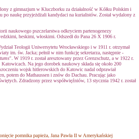
dalony z gimnazjum w Kluczborku za działalność w Kółku Polskim i
tu po naukę przyjeżdżali kandydaci na kurialistów. Został wydalony z
istorii naukowego pszczelarstwa odkryciem partenogenezy
wedzkimi, heskimi, włoskimi. Odszedł do Pana 26 X 1906 r.
Wydział Teologii Uniwersytetu Wrocławskiego i w 1911 r. otrzymał
y im. św. Jacka; pełnił w nim funkcję sekretarza, następnie -
ntums
".
W 1919 r. został aresztowany przez Grenzschutz, a w 1922 r.
w Katowicach. Na jego dorobek naukowy składa się około 200
kroczeniu wojsk hitlerowskich do Katowic nadal odprawiał
en, potem do Mathaussen i znów do Dachau. Pracując jako
świętych. Zdradzony przez współwięźniów, 13 stycznia 1942 r. został
słonięcie pomnika papieża, Jana Pawła II w Amerykańskiej