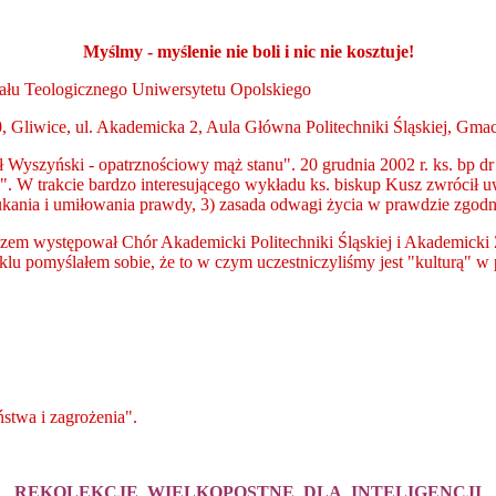
Myślmy - myślenie nie boli i nic nie kosztuje!
łu Teologicznego Uniwersytetu Opolskiego
, Gliwice, ul. Akademicka 2, Aula Główna Politechniki Śląskiej, Gma
 Wyszyński - opatrznościowy mąż stanu". 20 grudnia 2002 r. ks. bp d
". W trakcie bardzo interesującego wykładu
ks. biskup Kusz
zwrócił u
kania i umiłowania prawdy, 3) zasada odwagi życia w prawdzie zgodnie
azem występował Chór Akademicki Politechniki Śląskiej i Akademicki 
aklu pomyślałem sobie, że to w czym uczestniczyliśmy jest "kulturą" 
ństwa i zagrożenia".
REKOLEKCJE WIELKOPOSTNE DLA INTELIGENCJI