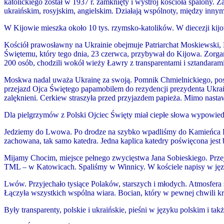
katolickiego został w 1937 r. zamknięty i wystrój kościoła spalony
ukraińskim, rosyjskim, angielskim. Działają wspólnoty, między inny
W Kijowie mieszka około 10 tys. rzymsko-katolików. W diecezji kijo
Kościół prawosławny na Ukrainie obejmuje Patriarchat Moskiewski, K
Świętemu, który tego dnia, 23 czerwca, przybywał do Kijo
wa.
Zorga
200 osób, chodzili wokół wieży Ławry z transparentami i sztandaram
Moskwa nadal uważa Ukrainę za swoją. Pomnik Chmielnickiego, post
przejazd Ojca Świętego papamobilem do rezydencji prezydenta Ukra
zalęknieni. Cerkiew straszyła przed przyjazdem papieża. Mimo nast
Dla pielgrzymów z Polski Ojciec Święty miał ciepłe słowa wypowied
Jedziemy do Lwowa. Po drodze na s
zybko wpadliśmy do Kamieńca Pod
zachowana, tak samo katedra. Jedna kaplica katedry poświęcona jest
Mijamy Chocim, miejsce pełnego zwycięstwa Jana Sobieskiego. Przej
TML – w Katowicach. Spaliśmy w Winnicy. W kościele napisy w język
Lwów. Przyjechało tysiące Polaków, starszych i młodych. Atmosfera s
Łączyła wszystkich wspólna wiara. Bocian, który w pewnej chwili kr
Były transparenty, polskie i ukraińskie, pieśni w języku polskim i tak