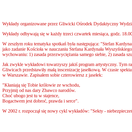
Wykłady organizowane przez Gliwicki Ośrodek Dydaktyczny Wydzia
Wykłady odbywają się w każdy trzeci czwartek miesiąca, godz. 18.00
W zeszłym roku tematyka spotkań była następująca: "Stefan Kardynał
jako zadanie Kościoła w nauczaniu Stefana Kardynała Wyszyńskiego
wychowaniu: 1) zasada przezwyciężania samego siebie, 2) zasada szu
Jak zwykle wykładowi towarzyszy jakiś program artystyczny. Tym r
Gliwicach przedstawiły małą inscenizację jasełkową. W czasie spekt
w Warszawie. Zapisałem sobie czterowiersz z jasełek:
"Kłaniają się Tobie królowie ze wschodu,
Przyjmij od nas dary Zbawco narodów.
Choć ubogo jest tu w stajence,
Bogactwem jest dobroć, prawda i serce".
W 2002 r. rozpoczął się nowy cykl wykładów: "Sekty - niebezpiecz
e